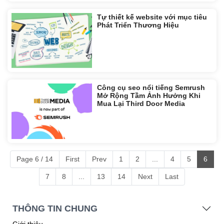
Tự thiết kế website với mục tiêu
Phát Triển Thương Hiệu
Công cụ seo nổi tiếng Semrush
Mở Rộng Tầm Ảnh Hưởng Khi
Mua Lại Third Door Media
Page 6 / 14
First
Prev
1
2
...
4
5
6
7
8
...
13
14
Next
Last
THÔNG TIN CHUNG
Giới thiệu