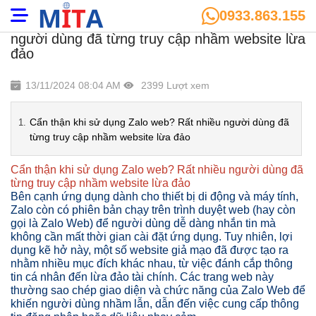
0933.863.155
Cẩn thận khi sử dụng Zalo web? Rất nhiều
người dùng đã từng truy cập nhầm website lừa
đảo
13/11/2024 08:04 AM
2399 Lượt xem
Cẩn thận khi sử dụng Zalo web? Rất nhiều người dùng đã
từng truy cập nhầm website lừa đảo
Cẩn thận khi sử dụng Zalo web? Rất nhiều người dùng đã
từng truy cập nhầm website lừa đảo
Bên cạnh ứng dụng dành cho thiết bị di động và máy tính,
Zalo còn có phiên bản chạy trên trình duyệt web (hay còn
gọi là Zalo Web) để người dùng dễ dàng nhắn tin mà
không cần mất thời gian cài đặt ứng dụng. Tuy nhiên, lợi
dụng kẽ hở này, một số website giả mạo đã được tạo ra
nhằm nhiều mục đích khác nhau, từ việc đánh cắp thông
tin cá nhân đến lừa đảo tài chính. Các trang web này
thường sao chép giao diện và chức năng của Zalo Web để
khiến người dùng nhầm lẫn, dẫn đến việc cung cấp thông