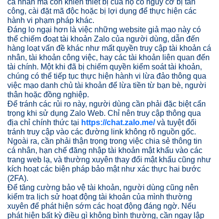
cá nhân mà còn khiến thiết bị của họ có nguy cơ bị tấn
công, cài đặt mã độc hoặc bị lợi dụng để thực hiện các
hành vi phạm pháp khác.
Đáng lo ngại hơn là việc những website giả mạo này có
thể chiếm đoạt tài khoản Zalo của người dùng, dẫn đến
hàng loạt vấn đề khác như mất quyền truy cập tài khoản cá
nhân, tài khoản công việc, hay các tài khoản liên quan đến
tài chính. Một khi đã bị chiếm quyền kiểm soát tài khoản,
chúng có thể tiếp tục thực hiện hành vi lừa đảo thông qua
việc mạo danh chủ tài khoản để lừa tiền từ bạn bè, người
thân hoặc đồng nghiệp.
Để tránh các rủi ro này, người dùng cần phải đặc biệt cẩn
trọng khi sử dụng Zalo Web. Chỉ nên truy cập thông qua
địa chỉ chính thức tại
https://chat.zalo.me/
và tuyệt đối
tránh truy cập vào các đường link không rõ nguồn gốc.
Ngoài ra, cần phải thận trọng trong việc chia sẻ thông tin
cá nhân, hạn chế đăng nhập tài khoản mật khẩu vào các
trang web lạ, và thường xuyên thay đổi mật khẩu cũng như
kích hoạt các biện pháp bảo mật như xác thực hai bước
(2FA).
Để tăng cường bảo vệ tài khoản, người dùng cũng nên
kiểm tra lịch sử hoạt động tài khoản của mình thường
xuyên để phát hiện sớm các hoạt động đáng ngờ. Nếu
phát hiện bất kỳ điều gì không bình thường, cần ngay lập