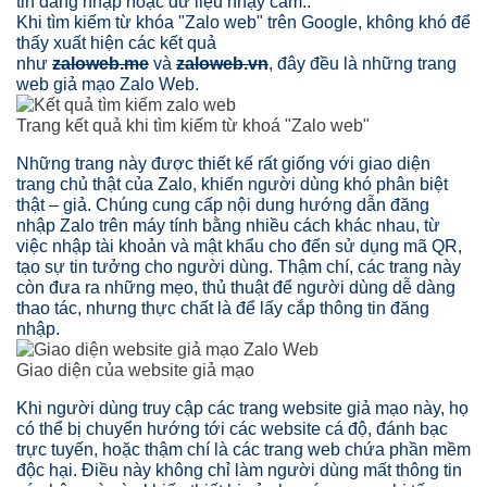
tin đăng nhập hoặc dữ liệu nhạy cảm..
Khi tìm kiếm từ khóa "Zalo web" trên Google, không khó để
thấy xuất hiện các kết quả
như
zaloweb.me
và
zaloweb.vn
, đây đều là những trang
web giả mạo Zalo Web.
Trang kết quả khi tìm kiếm từ khoá "Zalo web"
Những trang này được thiết kế rất giống với giao diện
trang chủ thật của Zalo, khiến người dùng khó phân biệt
thật – giả. Chúng cung cấp nội dung hướng dẫn đăng
nhập Zalo trên máy tính bằng nhiều cách khác nhau, từ
việc nhập tài khoản và mật khẩu cho đến sử dụng mã QR,
tạo sự tin tưởng cho người dùng. Thậm chí, các trang này
còn đưa ra những mẹo, thủ thuật để người dùng dễ dàng
thao tác, nhưng thực chất là để lấy cắp thông tin đăng
nhập.
Giao diện của website giả mạo
Khi người dùng truy cập các trang website giả mạo này, họ
có thể bị chuyển hướng tới các website cá độ, đánh bạc
trực tuyến, hoặc thậm chí là các trang web chứa phần mềm
độc hại. Điều này không chỉ làm người dùng mất thông tin