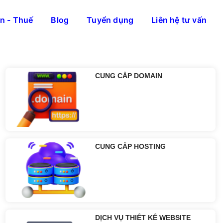
án - Thuế
Blog
Tuyển dụng
Liên hệ tư vấn
Tin liên quan:
CUNG CẤP DOMAIN
CUNG CẤP HOSTING
DỊCH VỤ THIẾT KẾ WEBSITE