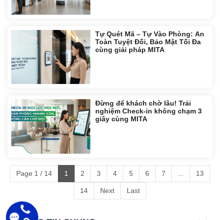
Tự Quét Mã – Tự Vào Phòng: An
Toàn Tuyệt Đối, Bảo Mật Tối Đa
cùng giải pháp MITA
Đừng để khách chờ lâu! Trải
nghiệm Check-in không chạm 3
giây cùng MITA
Page 1 / 14
1
2
3
4
5
6
7
...
13
14
Next
Last