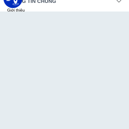
THÔNG TIN CHUNG
Giới thiệu
Hỗ trợ
Chính sách bảo mật
Giới thiệu
DỊCH VỤ CUNG CẤP
Dịch vụ hosting
Dịch vụ email server
Dịch vụ tên miền
Dịch vụ thiết kế website
THÔNG TIN CẦN BIẾT
Biểu mẫu hồ sơ
Vòng đời tên miền quốc tế
Quy định sử dụng tên miền quốc tế
Các quy định về tên miền .vn