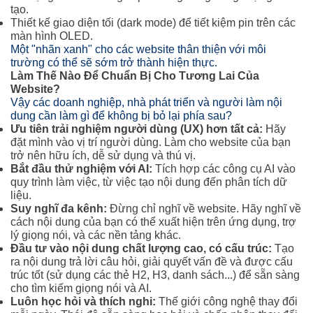
tạo.
Thiết kế giao diện tối (dark mode) để tiết kiệm pin trên các
màn hình OLED.
Một "nhãn xanh" cho các website thân thiện với môi
trường có thể sẽ sớm trở thành hiện thực.
Làm Thế Nào Để Chuẩn Bị Cho Tương Lai Của
Website?
Vậy các doanh nghiệp, nhà phát triển và người làm nội
dung cần làm gì để không bị bỏ lại phía sau?
Ưu tiên trải nghiệm người dùng (UX) hơn tất cả:
Hãy
đặt mình vào vị trí người dùng. Làm cho website của bạn
trở nên hữu ích, dễ sử dụng và thú vị.
Bắt đầu thử nghiệm với AI:
Tích hợp các công cụ AI vào
quy trình làm việc, từ việc tạo nội dung đến phân tích dữ
liệu.
Suy nghĩ đa kênh:
Đừng chỉ nghĩ về website. Hãy nghĩ về
cách nội dung của bạn có thể xuất hiện trên ứng dụng, trợ
lý giọng nói, và các nền tảng khác.
Đầu tư vào nội dung chất lượng cao, có cấu trúc:
Tạo
ra nội dung trả lời câu hỏi, giải quyết vấn đề và được cấu
trúc tốt (sử dụng các thẻ H2, H3, danh sách...) để sẵn sàng
cho tìm kiếm giọng nói và AI.
Luôn học hỏi và thích nghi:
Thế giới công nghệ thay đổi