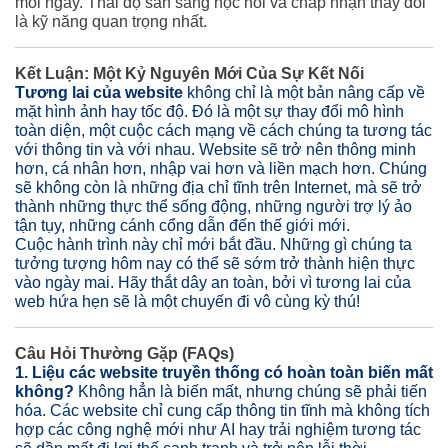
mỗi ngày. Thái độ sẵn sàng học hỏi và chấp nhận thay đổi
là kỹ năng quan trọng nhất.
Kết Luận: Một Kỷ Nguyên Mới Của Sự Kết Nối
Tương lai của website
không chỉ là một bản nâng cấp về
mặt hình ảnh hay tốc độ. Đó là một sự thay đổi mô hình
toàn diện, một cuộc cách mạng về cách chúng ta tương tác
với thông tin và với nhau. Website sẽ trở nên thông minh
hơn, cá nhân hơn, nhập vai hơn và liền mạch hơn. Chúng
sẽ không còn là những địa chỉ tĩnh trên Internet, mà sẽ trở
thành những thực thể sống động, những người trợ lý ảo
tận tụy, những cánh cổng dẫn đến thế giới mới.
Cuộc hành trình này chỉ mới bắt đầu. Những gì chúng ta
tưởng tượng hôm nay có thể sẽ sớm trở thành hiện thực
vào ngày mai. Hãy thắt dây an toàn, bởi vì tương lai của
web hứa hẹn sẽ là một chuyến đi vô cùng kỳ thú!
Câu Hỏi Thường Gặp (FAQs)
1. Liệu các website truyền thống có hoàn toàn biến mất
không?
Không hẳn là biến mất, nhưng chúng sẽ phải tiến
hóa. Các website chỉ cung cấp thông tin tĩnh mà không tích
hợp các công nghệ mới như AI hay trải nghiệm tương tác