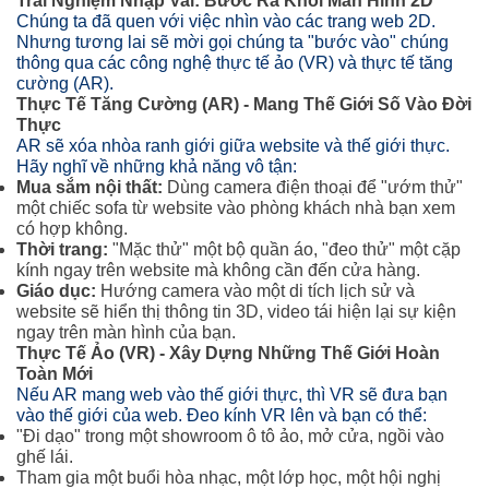
Trải Nghiệm Nhập Vai: Bước Ra Khỏi Màn Hình 2D
Chúng ta đã quen với việc nhìn vào các trang web 2D.
Nhưng tương lai sẽ mời gọi chúng ta "bước vào" chúng
thông qua các công nghệ thực tế ảo (VR) và thực tế tăng
cường (AR).
Thực Tế Tăng Cường (AR) - Mang Thế Giới Số Vào Đời
Thực
AR sẽ xóa nhòa ranh giới giữa website và thế giới thực.
Hãy nghĩ về những khả năng vô tận:
Mua sắm nội thất:
Dùng camera điện thoại để "ướm thử"
một chiếc sofa từ website vào phòng khách nhà bạn xem
có hợp không.
Thời trang:
"Mặc thử" một bộ quần áo, "đeo thử" một cặp
kính ngay trên website mà không cần đến cửa hàng.
Giáo dục:
Hướng camera vào một di tích lịch sử và
website sẽ hiển thị thông tin 3D, video tái hiện lại sự kiện
ngay trên màn hình của bạn.
Thực Tế Ảo (VR) - Xây Dựng Những Thế Giới Hoàn
Toàn Mới
Nếu AR mang web vào thế giới thực, thì VR sẽ đưa bạn
vào thế giới của web. Đeo kính VR lên và bạn có thể:
"Đi dạo" trong một showroom ô tô ảo, mở cửa, ngồi vào
ghế lái.
Tham gia một buổi hòa nhạc, một lớp học, một hội nghị