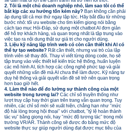
sẽ dần mất đi lợi thế cạnh tranh và trở nên lỗi thời.
2. Tôi là một chủ doanh nghiệp nhỏ, làm sao tôi có thể
bắt kịp các xu hướng tốn kém này?
Bạn không cần phải
áp dụng tất cả mọi thứ ngay lập tức. Hãy bắt đầu từ những
bước nhỏ: tối ưu website cho tìm kiếm giọng nói bằng
cách tạo mục Hỏi-Đáp, sử dụng một chatbot AI đơn giản
để hỗ trợ khách hàng, và quan trọng nhất là tập trung vào
việc tạo ra nội dung thật sự giá trị cho người dùng.
3. Liệu kỹ năng lập trình web có còn cần thiết khi AI có
thể tự tạo website?
Rất cần thiết, nhưng vai trò của lập
trình viên sẽ thay đổi. Thay vì viết từng dòng code, họ sẽ
tập trung vào việc thiết kế kiến trúc hệ thống, huấn luyện
các mô hình AI, tích hợp các công nghệ phức tạp và giải
quyết những vấn đề mà AI chưa thể làm được. Kỹ năng tư
duy hệ thống và giải quyết vấn đề sẽ trở nên quan trọng
hơn bao giờ hết.
4. Làm thế nào để đo lường sự thành công của một
website trong tương lai?
Các chỉ số truyền thống như
lượt truy cập hay thời gian trên trang vẫn quan trọng. Tuy
nhiên, các chỉ số mới sẽ xuất hiện, chẳng hạn như "mức
độ hài lòng trong hội thoại" với chatbot, "tỷ lệ hoàn thành
tác vụ" bằng giọng nói, hay "mức độ tương tác" trong môi
trường VR/AR. Thành công sẽ được đo bằng mức độ
website thực sự giúp người dùng đạt được mục tiêu của