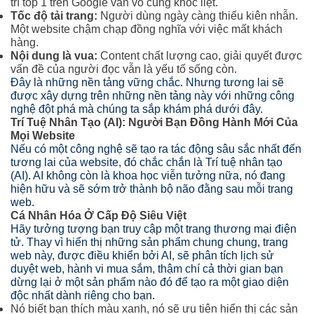
trí top 1 trên Google vẫn vô cùng khốc liệt.
Tốc độ tải trang:
Người dùng ngày càng thiếu kiên nhẫn.
Một website chậm chạp đồng nghĩa với việc mất khách
hàng.
Nội dung là vua:
Content chất lượng cao, giải quyết được
vấn đề của người đọc vẫn là yếu tố sống còn.
Đây là những nền tảng vững chắc. Nhưng tương lai sẽ
được xây dựng trên những nền tảng này với những công
nghệ đột phá mà chúng ta sắp khám phá dưới đây.
Trí Tuệ Nhân Tạo (AI): Người Bạn Đồng Hành Mới Của
Mọi Website
Nếu có một công nghệ sẽ tạo ra tác động sâu sắc nhất đến
tương lai của website, đó chắc chắn là Trí tuệ nhân tạo
(AI). AI không còn là khoa học viễn tưởng nữa, nó đang
hiện hữu và sẽ sớm trở thành bộ não đằng sau mỗi trang
web.
Cá Nhân Hóa Ở Cấp Độ Siêu Việt
Hãy tưởng tượng bạn truy cập một trang thương mại điện
tử. Thay vì hiển thị những sản phẩm chung chung, trang
web này, được điều khiển bởi AI, sẽ phân tích lịch sử
duyệt web, hành vi mua sắm, thậm chí cả thời gian bạn
dừng lại ở một sản phẩm nào đó để tạo ra một giao diện
độc nhất dành riêng cho bạn.
Nó biết bạn thích màu xanh, nó sẽ ưu tiên hiển thị các sản