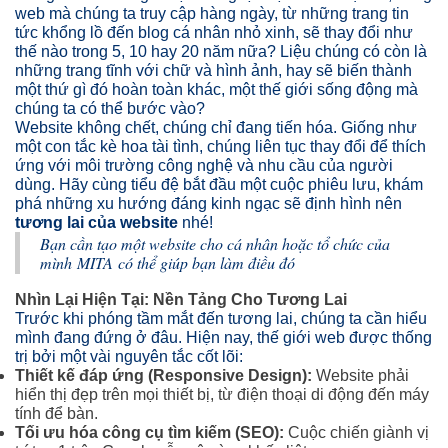
web mà chúng ta truy cập hàng ngày, từ những trang tin
tức khổng lồ đến blog cá nhân nhỏ xinh, sẽ thay đổi như
thế nào trong 5, 10 hay 20 năm nữa? Liệu chúng có còn là
những trang tĩnh với chữ và hình ảnh, hay sẽ biến thành
một thứ gì đó hoàn toàn khác, một thế giới sống động mà
chúng ta có thể bước vào?
Website không chết, chúng chỉ đang tiến hóa. Giống như
một con tắc kè hoa tài tình, chúng liên tục thay đổi để thích
ứng với môi trường công nghệ và nhu cầu của người
dùng. Hãy cùng tiểu đệ bắt đầu một cuộc phiêu lưu, khám
phá những xu hướng đáng kinh ngạc sẽ định hình nên
tương lai của website
nhé!
Bạn cần tạo một website cho cá nhân hoặc tổ chức của
mình
MITA
có thể giúp bạn làm điều đó
Nhìn Lại Hiện Tại: Nền Tảng Cho Tương Lai
Trước khi phóng tầm mắt đến tương lai, chúng ta cần hiểu
mình đang đứng ở đâu. Hiện nay, thế giới web được thống
trị bởi một vài nguyên tắc cốt lõi:
Thiết kế đáp ứng (Responsive Design):
Website phải
hiển thị đẹp trên mọi thiết bị, từ điện thoại di động đến máy
tính để bàn.
Tối ưu hóa công cụ tìm kiếm (SEO):
Cuộc chiến giành vị