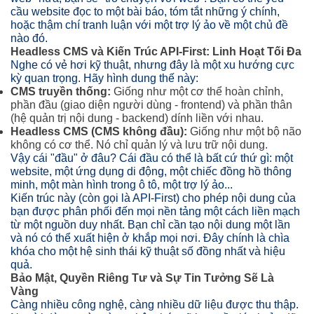
cầu website đọc to một bài báo, tóm tắt những ý chính,
hoặc thậm chí tranh luận với một trợ lý ảo về một chủ đề
nào đó.
Headless CMS và Kiến Trúc API-First: Linh Hoạt Tối Đa
Nghe có vẻ hơi kỹ thuật, nhưng đây là một xu hướng cực
kỳ quan trọng. Hãy hình dung thế này:
CMS truyền thống:
Giống như một cơ thể hoàn chỉnh,
phần đầu (giao diện người dùng - frontend) và phần thân
(hệ quản trị nội dung - backend) dính liền với nhau.
Headless CMS (CMS không đầu):
Giống như một bộ não
không có cơ thể. Nó chỉ quản lý và lưu trữ nội dung.
Vậy cái "đầu" ở đâu? Cái đầu có thể là bất cứ thứ gì: một
website, một ứng dụng di động, một chiếc đồng hồ thông
minh, một màn hình trong ô tô, một trợ lý ảo...
Kiến trúc này (còn gọi là API-First) cho phép nội dung của
bạn được phân phối đến mọi nền tảng một cách liền mạch
từ một nguồn duy nhất. Bạn chỉ cần tạo nội dung một lần
và nó có thể xuất hiện ở khắp mọi nơi. Đây chính là chìa
khóa cho một hệ sinh thái kỹ thuật số đồng nhất và hiệu
quả.
Bảo Mật, Quyền Riêng Tư và Sự Tin Tưởng Sẽ Là
Vàng
Càng nhiều công nghệ, càng nhiều dữ liệu được thu thập.