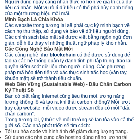
Người dùng ngày càng nhận thức rõ hơn về giá trị của dữ
liệu cá nhân. Một vụ rò rỉ dữ liệu có thể phá hủy danh tiếng
của một thương hiệu mãi mãi.
Minh Bạch Là Chìa Khóa
Các website trong tương lai sẽ phải cực kỳ minh bạch về
cách họ thu thập, sử dụng và bảo vệ dữ liệu người dùng.
Các chính sách bảo mật sẽ được viết bằng ngôn ngữ đơn
giản, dễ hiểu thay vì những thuật ngữ pháp lý khó nhằn.
Các Công Nghệ Bảo Mật Mới
Các công nghệ như
blockchain
có thể được sử dụng để
tạo ra các hệ thống quản lý danh tính phi tập trung, trao lại
quyền kiểm soát dữ liệu cho người dùng. Các phương
pháp mã hóa tiên tiến và xác thực sinh trắc học (vân tay,
khuôn mặt) sẽ trở thành tiêu chuẩn.
Web Bền Vững (Sustainable Web) - Dấu Chân Carbon
Kỹ Thuật Số
Bạn có biết rằng Internet cũng tiêu thụ một lượng năng
lượng khổng lồ và tạo ra khí thải carbon không? Mỗi lượt
truy cập website, mỗi video được stream đều có một "dấu
chân carbon".
Trong tương lai, ý thức về môi trường sẽ lan tỏa vào cả thế
giới số. Các nhà phát triển sẽ tìm cách:
Tối ưu hóa code và hình ảnh để giảm dung lượng trang.
Sử dụng các nhà cung cấp hosting dùng năng lượng tái