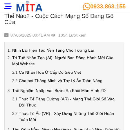
0933.863.155
Tương Lai Của Website Sẽ Phát Triển Như
Thế Nào? - Cuộc Cách Mạng Số Đang Gõ
Cửa
07/06/2025 09:41 AM
1854 Lượt xem
Nhìn Lại Hiện Tại: Nền Tảng Cho Tương Lai
Trí Tuệ Nhân Tạo (AI): Người Bạn Đồng Hành Mới Của
Mọi Website
Cá Nhân Hóa Ở Cấp Độ Siêu Việt
Chatbot Thông Minh và Trợ Lý Ảo Toàn Năng
Trải Nghiệm Nhập Vai: Bước Ra Khỏi Màn Hình 2D
Thực Tế Tăng Cường (AR) - Mang Thế Giới Số Vào
Đời Thực
Thực Tế Ảo (VR) - Xây Dựng Những Thế Giới Hoàn
Toàn Mới
Tìm Kiếm Bằng Giọng Nói (Voice Search) và Giao Diện Hội