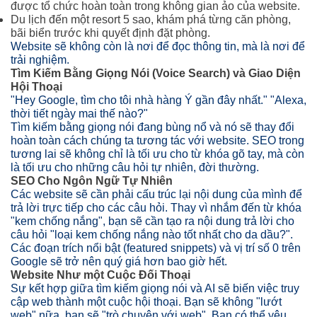
được tổ chức hoàn toàn trong không gian ảo của website.
Du lịch đến một resort 5 sao, khám phá từng căn phòng,
bãi biển trước khi quyết định đặt phòng.
Website sẽ không còn là nơi để đọc thông tin, mà là nơi để
trải nghiệm.
Tìm Kiếm Bằng Giọng Nói (Voice Search) và Giao Diện
Hội Thoại
"Hey Google, tìm cho tôi nhà hàng Ý gần đây nhất." "Alexa,
thời tiết ngày mai thế nào?"
Tìm kiếm bằng giọng nói đang bùng nổ và nó sẽ thay đổi
hoàn toàn cách chúng ta tương tác với website. SEO trong
tương lai sẽ không chỉ là tối ưu cho từ khóa gõ tay, mà còn
là tối ưu cho những câu hỏi tự nhiên, đời thường.
SEO Cho Ngôn Ngữ Tự Nhiên
Các website sẽ cần phải cấu trúc lại nội dung của mình để
trả lời trực tiếp cho các câu hỏi. Thay vì nhắm đến từ khóa
"kem chống nắng", bạn sẽ cần tạo ra nội dung trả lời cho
câu hỏi "loại kem chống nắng nào tốt nhất cho da dầu?".
Các đoạn trích nổi bật (featured snippets) và vị trí số 0 trên
Google sẽ trở nên quý giá hơn bao giờ hết.
Website Như một Cuộc Đối Thoại
Sự kết hợp giữa tìm kiếm giọng nói và AI sẽ biến việc truy
cập web thành một cuộc hội thoại. Bạn sẽ không "lướt
web" nữa, bạn sẽ "trò chuyện với web". Bạn có thể yêu