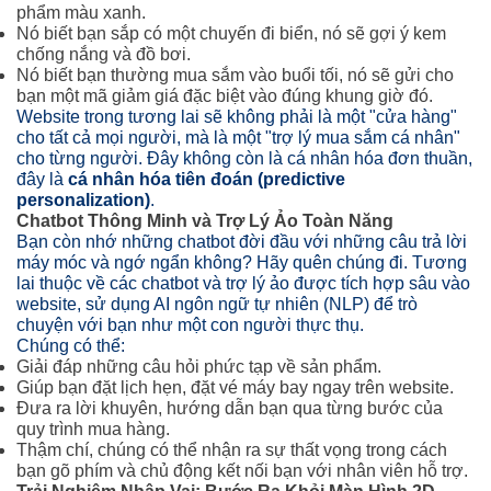
phẩm màu xanh.
Nó biết bạn sắp có một chuyến đi biển, nó sẽ gợi ý kem
chống nắng và đồ bơi.
Nó biết bạn thường mua sắm vào buổi tối, nó sẽ gửi cho
bạn một mã giảm giá đặc biệt vào đúng khung giờ đó.
Website trong tương lai sẽ không phải là một "cửa hàng"
cho tất cả mọi người, mà là một "trợ lý mua sắm cá nhân"
cho từng người. Đây không còn là cá nhân hóa đơn thuần,
đây là
cá nhân hóa tiên đoán (predictive
personalization)
.
Chatbot Thông Minh và Trợ Lý Ảo Toàn Năng
Bạn còn nhớ những chatbot đời đầu với những câu trả lời
máy móc và ngớ ngẩn không? Hãy quên chúng đi. Tương
lai thuộc về các chatbot và trợ lý ảo được tích hợp sâu vào
website, sử dụng AI ngôn ngữ tự nhiên (NLP) để trò
chuyện với bạn như một con người thực thụ.
Chúng có thể:
Giải đáp những câu hỏi phức tạp về sản phẩm.
Giúp bạn đặt lịch hẹn, đặt vé máy bay ngay trên website.
Đưa ra lời khuyên, hướng dẫn bạn qua từng bước của
quy trình mua hàng.
Thậm chí, chúng có thể nhận ra sự thất vọng trong cách
bạn gõ phím và chủ động kết nối bạn với nhân viên hỗ trợ.