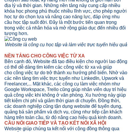
địa lý và thời gian. Những nền tảng này cung cấp nhiều
khóa học phong phú thuộc nhiều lĩnh vực, cho phép người
học tự do chọn lựa và nâng cao năng lực, đáp ứng nhu
cầu học tập suốt đời. Đây là một bước tiến quan trọng
trong việc cá nhân hóa và mở rộng giáo dục đến nhiều đối
tượng hơn.
Website là công cụ học tập và làm việc trực tuyến hiệu quả
NỀN TẢNG CHO CÔNG VIỆC TỪ XA
Bên cạnh đó, Website đã tạo điều kiện cho người lao động
có thể dễ dàng tìm kiếm các công việc từ xa và giúp
cho công việc tự do trở thành xu hướng phổ biến. Nhờ vào
các nền tảng tìm việc trực tuyến như LinkedIn, Upwork và
Freelancer,... Mặt khác, các công cụ làm việc nhóm như
Google Workspace, Trello cũng giúp nhân viên duy trì hiệu
quả công việc khi không ở văn phòng. Xu hướng này giúp
tiết kiệm chi phí và giảm thời gian di chuyển. Đồng thời,
các doanh nghiệp cũng tận dụng website để tuyển dụng,
quảng bá sản phẩm và dịch vụ, cũng như tiếp cận khách
hàng trên toàn cầu, từ đó nâng cao hiệu quả kinh doanh.
CẦU NỐI GIAO TIẾP VÀ TẠO KẾT NỐI XÃ HỘI
Website giúp chúng ta kết nối với cộng đồng thông qua