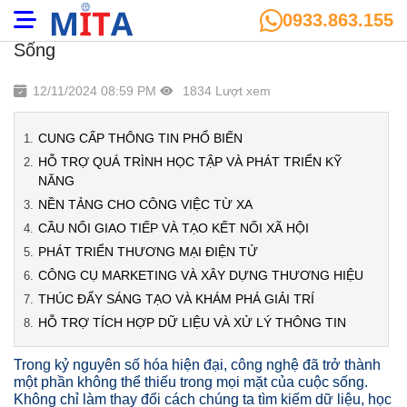
0933.863.155
Website Và Cuộc Cách Mạng Thay Đổi Cuộc
Sống
12/11/2024 08:59 PM
1834 Lượt xem
CUNG CẤP THÔNG TIN PHỔ BIẾN
HỖ TRỢ QUÁ TRÌNH HỌC TẬP VÀ PHÁT TRIỂN KỸ
NĂNG
NỀN TẢNG CHO CÔNG VIỆC TỪ XA
CẦU NỐI GIAO TIẾP VÀ TẠO KẾT NỐI XÃ HỘI
PHÁT TRIỂN THƯƠNG MẠI ĐIỆN TỬ
CÔNG CỤ MARKETING VÀ XÂY DỰNG THƯƠNG HIỆU
THÚC ĐẨY SÁNG TẠO VÀ KHÁM PHÁ GIẢI TRÍ
HỖ TRỢ TÍCH HỢP DỮ LIỆU VÀ XỬ LÝ THÔNG TIN
Trong kỷ nguyên số hóa hiện đại, công nghệ đã trở thành
một phần không thể thiếu trong mọi mặt của cuộc sống.
Không chỉ làm thay đổi cách chúng ta tìm kiếm dữ liệu, học