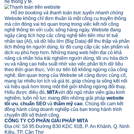
hệ thống y tế.
Hỗ trợ booking và thanh toán trực tuyến nhanh chóng
Website không chỉ đơn thuần là một công cụ truyền thông
mà còn đóng vai trò quan trọng trong việc kết nối công
nghệ thông tin với cuộc sống hàng ngày. Website đang
ngày càng tích hợp các công nghệ tiên tiến như trí tuệ
nhân tạo (AI), và dữ liệu lớn (Big Data) để thu thập và phân
tích thông tin người dùng, từ đó cung cấp các sản phẩm và
dịch vụ phù hợp hơn. Những trang web hiện đại có khả
năng cá nhân hóa trải nghiệm người dùng, tối ưu hóa dịch
vụ và nâng cao hiệu suất nhờ vào việc phân tích dữ liệu
theo thời gian thực. Với sự tiến bộ không ngừng của công
nghệ, tầm quan trọng của Website sẽ càng được củng cố,
mang lại nhiều lợi ích và giá trị, giúp chúng ta sống kết nối
và hiệu quả hơn trong một thế giới không ngừng đổi thay.
Hiểu được điều đó,
MITA
với đội ngũ nhân viên giàu kinh
nghiệm, luôn nỗ lực mang đến những giải pháp
website
tối ưu
,
chuẩn SEO
và
thẩm mỹ cao
. Chúng tôi cam kết
đồng hành cùng doanh nghiệp của bạn trong hành trình
chuyển đổi số thành công.
CÔNG TY CỔ PHẦN GIẢI PHÁP MITA
Địa chỉ: Số 95 Đường B30 KDC 91B, P. An Khánh, Q. Ninh
Kiều, TP. Cần Thơ