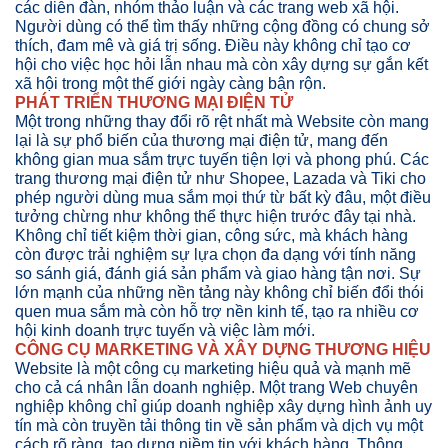
các diễn đàn, nhóm thảo luận và các trang web xã hội.
Người dùng có thể tìm thấy những cộng đồng có chung sở
thích, đam mê và giá trị sống. Điều này không chỉ tạo cơ
hội cho việc học hỏi lẫn nhau mà còn xây dựng sự gắn kết
xã hội trong một thế giới ngày càng bận rộn.
PHÁT TRIỂN THƯƠNG MẠI ĐIỆN TỬ
Một trong những thay đổi rõ rệt nhất mà Website còn mang
lại là sự phổ biến của thương mại điện tử, mang đến
không gian mua sắm trực tuyến tiện lợi và phong phú. Các
trang thương mại điện tử như Shopee, Lazada và Tiki cho
phép người dùng mua sắm mọi thứ từ bất kỳ đâu, một điều
tưởng chừng như không thể thực hiện trước đây tại nhà.
Không chỉ tiết kiệm thời gian, công sức, mà khách hàng
còn được trải nghiệm sự lựa chọn đa dạng với tính năng
so sánh giá, đánh giá sản phẩm và giao hàng tận nơi. Sự
lớn mạnh của những nền tảng này không chỉ biến đổi thói
quen mua sắm mà còn hỗ trợ nền kinh tế, tạo ra nhiều cơ
hội kinh doanh trực tuyến và việc làm mới.
CÔNG CỤ MARKETING VÀ XÂY DỰNG THƯƠNG HIỆU
Website là một công cụ marketing hiệu quả và mạnh mẽ
cho cả cá nhân lẫn doanh nghiệp. Một trang Web chuyên
nghiệp không chỉ giúp doanh nghiệp xây dựng hình ảnh uy
tín mà còn truyền tải thông tin về sản phẩm và dịch vụ một
cách rõ ràng, tạo dựng niềm tin với khách hàng. Thông