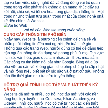
tập và làm việc, công nghệ đã và đang đóng vai trò quan
trọng trong việc phát triển không gian mạng, thúc đẩy sự
kết nối, chia sẻ, và tối ưu hóa trong giao dịch thông tin. Một
trong những thành tựu quan trọng nhất của công nghệ phải
kể đến chính là Website.
Vai trò của Website trong cuộc sống
CUNG CẤP THÔNG TIN PHỔ BIẾN
Ngày nay, Website là phương tiện chính để chia sẻ và
phân phối thông tin đến mọi người trên toàn thế giới.
Thông qua các trang Web, người dùng có thể dễ dàng tiếp
cận nguồn thông tin đa dạng và phong phú từ mọi lĩnh vực:
lịch sử, văn hóa, giáo dục, âm nhạc, ẩm thực, mua sắm, ....
Các công cụ tìm kiếm nổi bật như Google, Bing đã giúp
phá vỡ rào cản về không gian, cho phép chúng ta cập nhật
và mở rộng hiểu biết bất kỳ lúc nào và ở bất cứ đâu, không
cần tốn thời gian như tra cứu truyền thống.
HỖ TRỢ QUÁ TRÌNH HỌC TẬP VÀ PHÁT TRIỂN KỸ
NĂNG
Website đã mở ra nhiều cơ hội học tập mới với các nền
tảng học trực tuyến như Coursera, Khan Academy, và
Udemy... nhờ đó, người học có thể tự học các kiến thức
chuyên sâu hoặc kỹ năng mới mà không bị giới hạn bởi