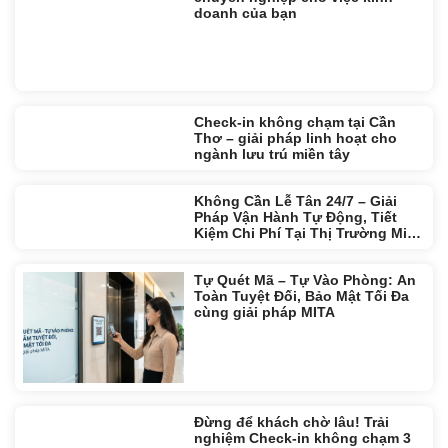
Hãy cùng MITA sở hữu Website
chuyên nghiệp cho việc kinh
doanh của bạn
Check-in không chạm tại Cần
Thơ – giải pháp linh hoạt cho
ngành lưu trú miền tây
Không Cần Lễ Tân 24/7 – Giải
Pháp Vận Hành Tự Động, Tiết
Kiệm Chi Phí Tại Thị Trường Miền
Tây
Tự Quét Mã – Tự Vào Phòng: An
Toàn Tuyệt Đối, Bảo Mật Tối Đa
cùng giải pháp MITA