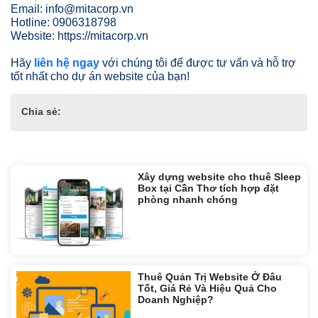
Email: info@mitacorp.vn
Hotline: 0906318798
Website: https://mitacorp.vn
Hãy
liên hệ ngay
với chúng tôi để được tư vấn và hỗ trợ
tốt nhất cho dự án website của bạn!
Chia sẻ:
Tin liên quan:
Xây dựng website cho thuê Sleep
Box tại Cần Thơ tích hợp đặt
phòng nhanh chóng
Thuê Quản Trị Website Ở Đâu
Tốt, Giá Rẻ Và Hiệu Quả Cho
Doanh Nghiệp?