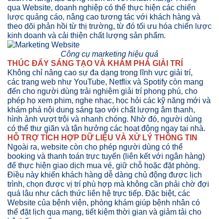
qua Website, doanh nghiệp có thể thực hiện các chiến
lược quảng cáo, nâng cao tương tác với khách hàng và
theo dõi phản hồi từ thị trường, từ đó tối ưu hóa chiến lược
kinh doanh và cải thiện chất lượng sản phẩm.
Công cụ marketing hiệu quả
THÚC ĐẨY SÁNG TẠO VÀ KHÁM PHÁ GIẢI TRÍ
Không chỉ nâng cao sự đa dạng trong lĩnh vực giải trí,
các trang web như YouTube, Netflix và Spotify còn mang
đến cho người dùng trải nghiệm giải trí phong phú, cho
phép họ xem phim, nghe nhạc, học hỏi các kỹ năng mới và
khám phá nội dung sáng tạo với chất lượng âm thanh,
hình ảnh vượt trội và nhanh chóng. Nhờ đó, người dùng
có thể thư giãn và tận hưởng các hoạt động ngay tại nhà.
HỖ TRỢ TÍCH HỢP DỮ LIỆU VÀ XỬ LÝ THÔNG TIN
Ngoài ra, website còn cho phép người dùng có thể
booking và thanh toán trực tuyến (liên kết với ngân hàng)
để thực hiện giao dịch mua vé, giữ chỗ hoặc đặt phòng.
Điều này khiến khách hàng dễ dàng chủ động được lịch
trình, chọn được vị trí phù hợp mà không cần phải chờ đợi
quá lâu như cách thức liên hệ trực tiếp. Đặc biệt, các
Website của bệnh viện, phòng khám giúp bệnh nhân có
thể đặt lịch qua mạng, tiết kiệm thời gian và giảm tải cho