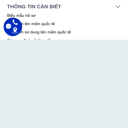
Dịch vụ email server
Dịch vụ tên miền
Dịch vụ thiết kế website
THÔNG TIN CẦN BIẾT
Biểu mẫu hồ sơ
Vòng đời tên miền quốc tế
Quy định sử dụng tên miền quốc tế
Các quy định về tên miền .vn
Thỏa thuận sử dụng
Thỏa thuận bảo mật thông tin
Văn bản pháp lý
MITA - CÙNG BẠN VƯƠN XA
Bạn đang cần thiết kế website? Hãy để lại thông tin, nhân viên
của chúng tôi sẽ liên hệ quý khách trong vòng 24h
Liên Hệ Ngay