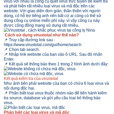
virus với nhau là công cụ quét virus trực tuyến để kiểm tra
và phát hiện rất nhiều loại virus và mã độc trên các
website. Với giao diện đơn giản, thân thiện với người
dùng, có hỗ trợ tiếng anh nên bất cứ ai cũng có thể sử
dụng công cụ online miễn phí này. vì vậy công cụ này
được cộng đồng mạng sử dụng rất nhiều.
Cách sử dụng virustotal như thế nào?
📌 Truy cập đường link sau :
https://www.virustotal.com/gui/home/search
📌 Chọn tab search.
📌 Nhập link website của bạn vào ô URL. Sau đó nhấn
Enter.
📌 Kết quả sẽ thông báo theo 1 trong 2 hình ảnh dưới đây:
Kết quả kiểm tra của virustotal
Như ảnh bên phải website của bạn có chứa 6 loại virus và
nội dung độc hại.
📌 Phân biệt loại virus thuộc nhóm nào để tiến hành kiểm
tra source, database và gửi yêu cầu loại bỏ thông báo
virus.
Phân biệt các loại virus và mã độc