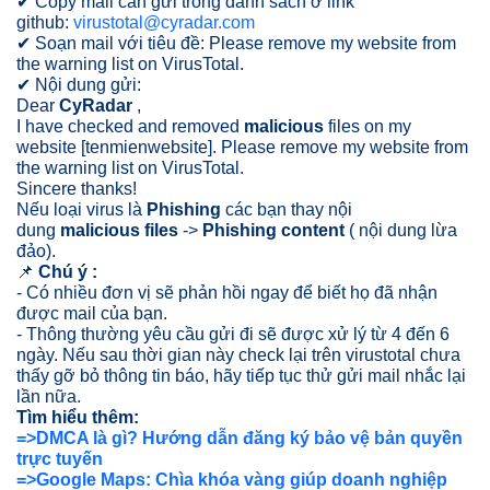
✔ Copy mail cần gửi trong danh sách ở link
github:
virustotal@cyradar.com
✔ Soạn mail với tiêu đề: Please remove my website from
the warning list on VirusTotal.
✔ Nội dung gửi:
Dear
CyRadar
,
I have checked and removed
malicious
files on my
website [tenmienwebsite]. Please remove my website from
the warning list on VirusTotal.
Sincere thanks!
Nếu loại virus là
Phishing
các bạn thay nội
dung
malicious files
->
Phishing content
( nội dung lừa
đảo).
📌
Chú ý :
- Có nhiều đơn vị sẽ phản hồi ngay để biết họ đã nhận
được mail của bạn.
- Thông thường yêu cầu gửi đi sẽ được xử lý từ 4 đến 6
ngày. Nếu sau thời gian này check lại trên virustotal chưa
thấy gỡ bỏ thông tin báo, hãy tiếp tục thử gửi mail nhắc lại
lần nữa.
Tìm hiểu thêm:
=>DMCA là gì? Hướng dẫn đăng ký bảo vệ bản quyền
trực tuyến
=>Google Maps: Chìa khóa vàng giúp doanh nghiệp