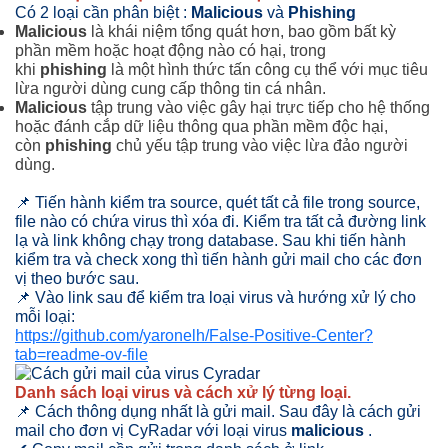
Có 2 loại cần phân biệt :
Malicious
và
Phishing
Malicious
là khái niệm tổng quát hơn, bao gồm bất kỳ
phần mềm hoặc hoạt động nào có hại, trong
khi
phishing
là một hình thức tấn công cụ thể với mục tiêu
lừa người dùng cung cấp thông tin cá nhân.
Malicious
tập trung vào việc gây hại trực tiếp cho hệ thống
hoặc đánh cắp dữ liệu thông qua phần mềm độc hại,
còn
phishing
chủ yếu tập trung vào việc lừa đảo người
dùng.
📌 Tiến hành kiểm tra source, quét tất cả file trong source,
file nào có chứa virus thì xóa đi. Kiểm tra tất cả đường link
lạ và link không chạy trong database. Sau khi tiến hành
kiểm tra và check xong thì tiến hành gửi mail cho các đơn
vị theo bước sau.
📌 Vào link sau để kiểm tra loại virus và hướng xử lý cho
mỗi loại:
https://github.com/yaronelh/False-Positive-Center?
tab=readme-ov-file
Danh sách loại virus và cách xử lý từng loại.
📌 Cách thông dụng nhất là gửi mail. Sau đây là cách gửi
mail cho đơn vị CyRadar với loại virus
malicious
.