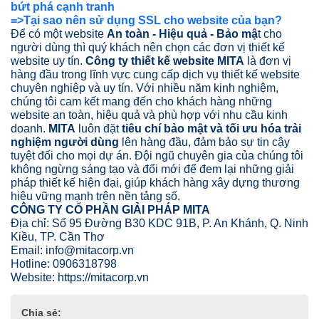
bứt phá cạnh tranh
=>Tại sao nên sử dụng SSL cho website của bạn?
Để có một website
An toàn - Hiệu quả - Bảo mậ
t cho
người dùng thì quý khách nên chọn các đơn vị thiết kế
website uy tín.
Công ty thiết kế website MITA
là đơn vị
hàng đầu trong lĩnh vực cung cấp dịch vụ thiết kế website
chuyên nghiệp và uy tín. Với nhiều năm kinh nghiệm,
chúng tôi cam kết mang đến cho khách hàng những
website an toàn, hiệu quả và phù hợp với nhu cầu kinh
doanh.
MITA
luôn đặt
tiêu chí bảo mật và tối ưu hóa trải
nghiệm người dùng
lên hàng đầu, đảm bảo sự tin cậy
tuyệt đối cho mọi dự án. Đội ngũ chuyên gia của chúng tôi
không ngừng sáng tạo và đổi mới để đem lại những giải
pháp thiết kế hiện đại, giúp khách hàng xây dựng thương
hiệu vững mạnh trên nền tảng số.
CÔNG TY CỔ PHẦN GIẢI PHÁP MITA
Địa chỉ: Số 95 Đường B30 KDC 91B, P. An Khánh, Q. Ninh
Kiều, TP. Cần Thơ
Email: info@mitacorp.vn
Hotline: 0906318798
Website: https://mitacorp.vn
Chia sẻ: