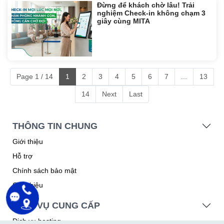
Đừng để khách chờ lâu! Trải
nghiệm Check-in không chạm 3
giây cùng MITA
Page 1 / 14
1
2
3
4
5
6
7
...
13
14
Next
Last
THÔNG TIN CHUNG
Giới thiệu
Hỗ trợ
Chính sách bảo mật
Giới thiệu
DỊCH VỤ CUNG CẤP
Dịch vụ hosting