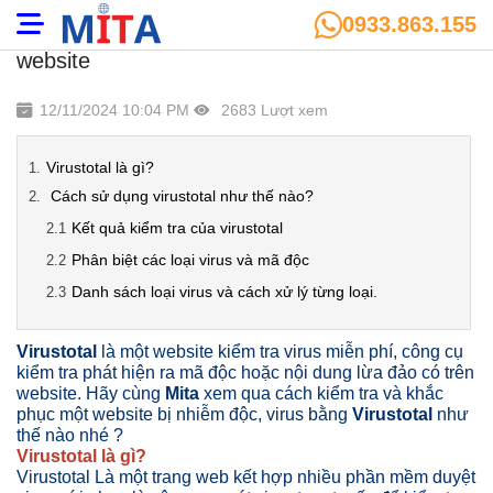
0933.863.155
Virustotal là gì? Giải pháp bảo vệ hệ thống
website
12/11/2024 10:04 PM
2683 Lượt xem
Virustotal là gì?
Cách sử dụng virustotal như thế nào?
Kết quả kiểm tra của virustotal
Phân biệt các loại virus và mã độc
Danh sách loại virus và cách xử lý từng loại.
Virustotal
là một website kiểm tra virus miễn phí, công cụ
kiểm tra phát hiện ra mã độc hoặc nội dung lừa đảo có trên
website. Hãy cùng
Mita
xem qua cách kiểm tra và khắc
phục một website bị nhiễm độc, virus bằng
Virustotal
như
thế nào nhé ?
Virustotal là gì?
Virustotal Là một trang web kết hợp nhiều phần mềm duyệt