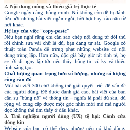
2. Nội dung mỏng và thiếu giá trị thực tế
Google ngày càng thông minh. Nó không còn dễ bị đánh
lừa bởi những bài viết ngắn ngủi, hời hợt hay xào nấu từ
nơi khác.
Hệ lụy của việc "copy-paste"
Nếu bạn nghĩ rằng chỉ cần sao chép nội dung từ đối thủ
rồi chỉnh sửa vài chữ là đủ, bạn đang tự sát. Google có
thuật toán Panda để trừng phạt những website có nội
dung trùng lặp. Hơn nữa, độc giả bây giờ rất tinh tế, họ
sẽ rời đi ngay lập tức nếu thấy thông tin cũ kỹ và thiếu
tính sáng tạo.
Chất lượng quan trọng hơn số lượng, nhưng số lượng
cũng cần đủ
Một bài viết 300 chữ không thể giải quyết triệt để vấn đề
của người dùng. Để được đánh giá cao, bài viết của bạn
cần sự "bùng nổ" về thông tin – nghĩa là phải đủ sâu, đủ
rộng và cung cấp được một góc nhìn mới mẻ mà người
đọc không thể tìm thấy ở đâu khác.
3. Trải nghiệm người dùng (UX) tệ hại: Cánh cửa
đóng kín
Website của bạn có thể đẹp, nhưng nếu nó khó dùng,