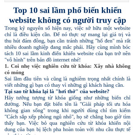
Top 10 sai lầm phổ biến khiến
website không có người truy cập
Trong kỷ nguyên số hiện nay, việc sở hữu một website
chỉ là điều kiện cần. Để nó thực sự mang lại giá trị và
thu hút đám đông, bạn cần tránh những "hố đen" mà rất
nhiều doanh nghiệp đang mắc phải. Hãy cùng mình bóc
tách 10 sai lầm kinh điển khiến website của bạn trở nên
"vô hình" trên bản đồ internet nhé!
1. Coi nhẹ việc nghiên cứu từ khóa: Xây nhà không
có móng
Sai lầm đầu tiên và cũng là nghiêm trọng nhất chính là
viết những gì bạn có thay vì những gì khách hàng cần.
Tại sao từ khóa lại là "hơi thở" của website?
Hãy tưởng tượng từ khóa giống như những biển chỉ
đường. Nếu bạn đặt biển tên là "Giải pháp tối ưu hóa
không gian sống" trong khi người dùng chỉ tìm kiếm
"Cách sắp xếp phòng ngủ nhỏ", họ sẽ chẳng bao giờ tìm
thấy bạn. Việc bỏ qua nghiên cứu từ khóa khiến nội
dung của bạn bị lệch pha hoàn toàn với nhu cầu thực tế