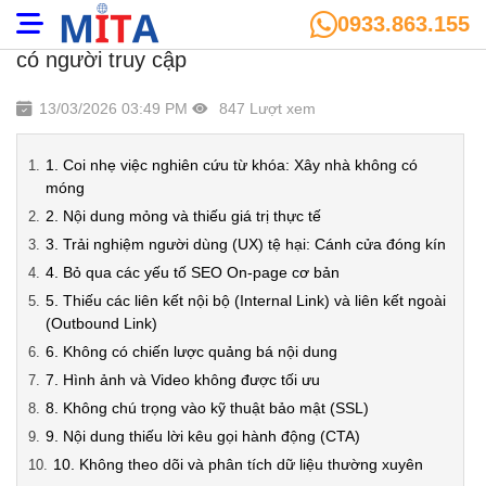
0933.863.155
Top 10 sai lầm phổ biến khiến website không
có người truy cập
13/03/2026 03:49 PM
847 Lượt xem
1. Coi nhẹ việc nghiên cứu từ khóa: Xây nhà không có
móng
2. Nội dung mỏng và thiếu giá trị thực tế
3. Trải nghiệm người dùng (UX) tệ hại: Cánh cửa đóng kín
4. Bỏ qua các yếu tố SEO On-page cơ bản
5. Thiếu các liên kết nội bộ (Internal Link) và liên kết ngoài
(Outbound Link)
6. Không có chiến lược quảng bá nội dung
7. Hình ảnh và Video không được tối ưu
8. Không chú trọng vào kỹ thuật bảo mật (SSL)
9. Nội dung thiếu lời kêu gọi hành động (CTA)
10. Không theo dõi và phân tích dữ liệu thường xuyên