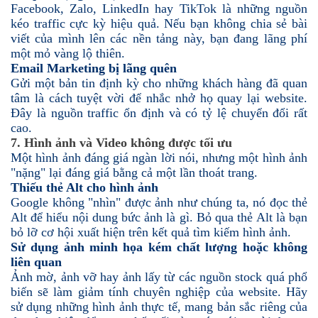
Facebook, Zalo, LinkedIn hay TikTok là những nguồn
kéo traffic cực kỳ hiệu quả. Nếu bạn không chia sẻ bài
viết của mình lên các nền tảng này, bạn đang lãng phí
một mỏ vàng lộ thiên.
Email Marketing bị lãng quên
Gửi một bản tin định kỳ cho những khách hàng đã quan
tâm là cách tuyệt vời để nhắc nhở họ quay lại website.
Đây là nguồn traffic ổn định và có tỷ lệ chuyển đổi rất
cao.
7. Hình ảnh và Video không được tối ưu
Một hình ảnh đáng giá ngàn lời nói, nhưng một hình ảnh
"nặng" lại đáng giá bằng cả một lần thoát trang.
Thiếu thẻ Alt cho hình ảnh
Google không "nhìn" được ảnh như chúng ta, nó đọc thẻ
Alt để hiểu nội dung bức ảnh là gì. Bỏ qua thẻ Alt là bạn
bỏ lỡ cơ hội xuất hiện trên kết quả tìm kiếm hình ảnh.
Sử dụng ảnh minh họa kém chất lượng hoặc không
liên quan
Ảnh mờ, ảnh vỡ hay ảnh lấy từ các nguồn stock quá phổ
biến sẽ làm giảm tính chuyên nghiệp của website. Hãy
sử dụng những hình ảnh thực tế, mang bản sắc riêng của