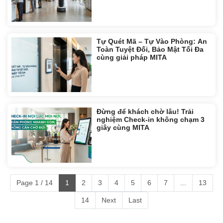
Tự Quét Mã – Tự Vào Phòng: An
Toàn Tuyệt Đối, Bảo Mật Tối Đa
cùng giải pháp MITA
Đừng để khách chờ lâu! Trải
nghiệm Check-in không chạm 3
giây cùng MITA
Page 1 / 14
1
2
3
4
5
6
7
...
13
14
Next
Last