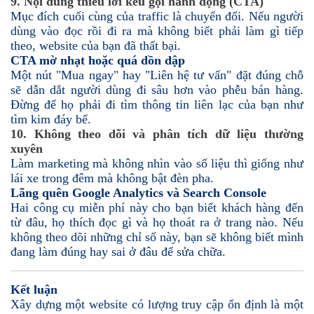
9. Nội dung thiếu lời kêu gọi hành động (CTA)
Mục đích cuối cùng của traffic là chuyển đổi. Nếu người
dùng vào đọc rồi đi ra mà không biết phải làm gì tiếp
theo, website của bạn đã thất bại.
CTA mờ nhạt hoặc quá dồn dập
Một nút "Mua ngay" hay "Liên hệ tư vấn" đặt đúng chỗ
sẽ dẫn dắt người dùng đi sâu hơn vào phễu bán hàng.
Đừng để họ phải đi tìm thông tin liên lạc của bạn như
tìm kim đáy bể.
10. Không theo dõi và phân tích dữ liệu thường
xuyên
Làm marketing mà không nhìn vào số liệu thì giống như
lái xe trong đêm mà không bật đèn pha.
Lãng quên Google Analytics và Search Console
Hai công cụ miễn phí này cho bạn biết khách hàng đến
từ đâu, họ thích đọc gì và họ thoát ra ở trang nào. Nếu
không theo dõi những chỉ số này, bạn sẽ không biết mình
đang làm đúng hay sai ở đâu để sửa chữa.
Kết luận
Xây dựng một website có lượng truy cập ổn định là một