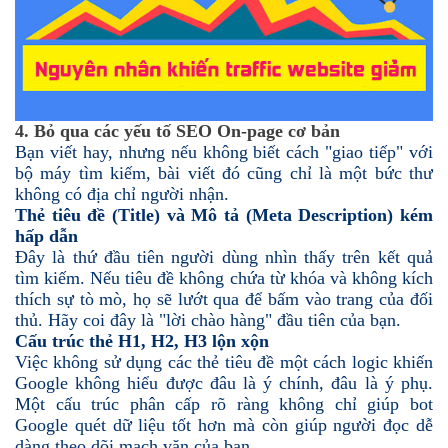
4. Bỏ qua các yếu tố SEO On-page cơ bản
Bạn viết hay, nhưng nếu không biết cách "giao tiếp" với
bộ máy tìm kiếm, bài viết đó cũng chỉ là một bức thư
không có địa chỉ người nhận.
Thẻ tiêu đề (Title) và Mô tả (Meta Description) kém
hấp dẫn
Đây là thứ đầu tiên người dùng nhìn thấy trên kết quả
tìm kiếm. Nếu tiêu đề không chứa từ khóa và không kích
thích sự tò mò, họ sẽ lướt qua để bấm vào trang của đối
thủ. Hãy coi đây là "lời chào hàng" đầu tiên của bạn.
Cấu trúc thẻ H1, H2, H3 lộn xộn
Việc không sử dụng các thẻ tiêu đề một cách logic khiến
Google không hiểu được đâu là ý chính, đâu là ý phụ.
Một cấu trúc phân cấp rõ ràng không chỉ giúp bot
Google quét dữ liệu tốt hơn mà còn giúp người đọc dễ
dàng theo dõi mạch văn của bạn.