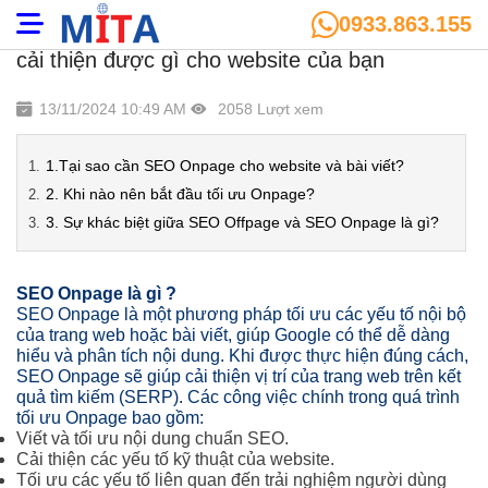
0933.863.155
Tổng quan SEO Onpage là gì ? SEO Onpage
cải thiện được gì cho website của bạn
13/11/2024 10:49 AM
2058 Lượt xem
1.Tại sao cần SEO Onpage cho website và bài viết?
2. Khi nào nên bắt đầu tối ưu Onpage?
3. Sự khác biệt giữa SEO Offpage và SEO Onpage là gì?
SEO Onpage là gì ?
SEO Onpage là một phương pháp tối ưu các yếu tố nội bộ
của trang web hoặc bài viết, giúp Google có thể dễ dàng
hiểu và phân tích nội dung. Khi được thực hiện đúng cách,
SEO Onpage sẽ giúp cải thiện vị trí của trang web trên kết
quả tìm kiếm (SERP). Các công việc chính trong quá trình
tối ưu Onpage bao gồm:
Viết và tối ưu nội dung chuẩn SEO.
Cải thiện các yếu tố kỹ thuật của website.
Tối ưu các yếu tố liên quan đến trải nghiệm người dùng