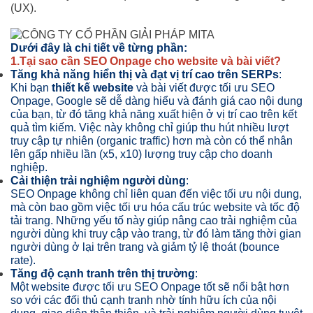
(UX).
Dưới đây là chi tiết về từng phần:
1.Tại sao cần SEO Onpage cho website và bài viết?
Tăng khả năng hiển thị và đạt vị trí cao trên SERPs
:
Khi bạn
thiết kế website
và bài viết được tối ưu SEO
Onpage, Google sẽ dễ dàng hiểu và đánh giá cao nội dung
của bạn, từ đó tăng khả năng xuất hiện ở vị trí cao trên kết
quả tìm kiếm. Việc này không chỉ giúp thu hút nhiều lượt
truy cập tự nhiên (organic traffic) hơn mà còn có thể nhân
lên gấp nhiều lần (x5, x10) lượng truy cập cho doanh
nghiệp.
Cải thiện trải nghiệm người dùng
:
SEO Onpage không chỉ liên quan đến việc tối ưu nội dung,
mà còn bao gồm việc tối ưu hóa cấu trúc website và tốc độ
tải trang. Những yếu tố này giúp nâng cao trải nghiệm của
người dùng khi truy cập vào trang, từ đó làm tăng thời gian
người dùng ở lại trên trang và giảm tỷ lệ thoát (bounce
rate).
Tăng độ cạnh tranh trên thị trường
:
Một website được tối ưu SEO Onpage tốt sẽ nổi bật hơn
so với các đối thủ cạnh tranh nhờ tính hữu ích của nội