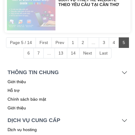
DỊCH VỤ THIẾT KẾ WEBSITE
THEO YÊU CẦU TẠI CẦN THƠ
Page 5 / 14
First
Prev
1
2
...
3
4
5
6
7
...
13
14
Next
Last
THÔNG TIN CHUNG
Giới thiệu
Hỗ trợ
Chính sách bảo mật
Giới thiệu