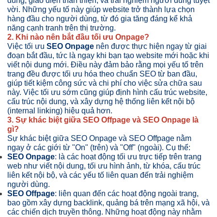
dung, giao diện thân thiện, và trải nghiệm người dùng tuyệt
vời. Những yếu tố này giúp website trở thành lựa chọn
hàng đầu cho người dùng, từ đó gia tăng đáng kể khả
năng cạnh tranh trên thị trường.
2. Khi nào nên bắt đầu tối ưu Onpage?
Việc tối ưu
SEO Onpage
nên được thực hiện ngay từ giai
đoạn bắt đầu, tức là ngay khi bạn tạo website mới hoặc khi
viết nội dung mới. Điều này đảm bảo rằng mọi yếu tố trên
trang đều được tối ưu hóa theo chuẩn SEO từ ban đầu,
giúp tiết kiệm công sức và chi phí cho việc sửa chữa sau
này. Việc tối ưu sớm cũng giúp định hình cấu trúc website,
cấu trúc nội dung, và xây dựng hệ thống liên kết nội bộ
(internal linking) hiệu quả hơn.
3. Sự khác biệt giữa SEO Offpage và SEO Onpage là
gì?
Sự khác biệt giữa SEO Onpage và SEO Offpage nằm
ngay ở các giới từ "On" (trên) và "Off" (ngoài). Cụ thể:
SEO Onpage
: là các hoạt động tối ưu trực tiếp trên trang
web như viết nội dung, tối ưu hình ảnh, từ khóa, cấu trúc
liên kết nội bộ, và các yếu tố liên quan đến trải nghiệm
người dùng.
SEO Offpage
: liên quan đến các hoạt động ngoài trang,
bao gồm xây dựng backlink, quảng bá trên mạng xã hội, và
các chiến dịch truyền thông. Những hoạt động này nhằm