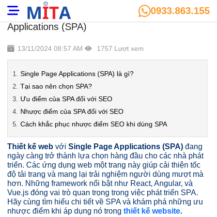
0933.863.155
Thiết kế web với công nghệ Single Page
Applications (SPA)
13/11/2024 08:57 AM
1757 Lượt xem
Single Page Applications (SPA) là gì?
Tại sao nên chọn SPA?
Ưu điểm của SPA đối với SEO
Nhược điểm của SPA đối với SEO
Cách khắc phục nhược điểm SEO khi dùng SPA
Thiết kế web
với
Single Page Applications (SPA)
đang
ngày càng trở thành lựa chọn hàng đầu cho các nhà phát
triển. Các ứng dụng web một trang này giúp cải thiện tốc
độ tải trang và mang lại trải nghiệm người dùng mượt mà
hơn. Những framework nổi bật như React, Angular, và
Vue.js đóng vai trò quan trọng trong việc phát triển SPA.
Hãy cùng tìm hiểu chi tiết về SPA và khám phá những ưu
nhược điểm khi áp dụng nó trong
thiết kế website
.