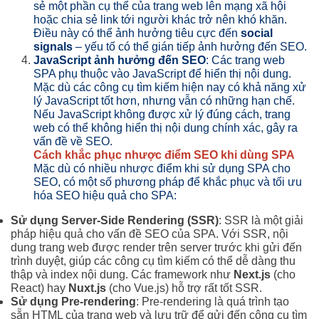
sẻ một phần cụ thể của trang web lên mạng xã hội
hoặc chia sẻ link tới người khác trở nên khó khăn.
Điều này có thể ảnh hưởng tiêu cực đến
social
signals
– yếu tố có thể gián tiếp ảnh hưởng đến SEO.
JavaScript ảnh hưởng đến SEO
: Các trang web
SPA phụ thuộc vào JavaScript để hiển thị nội dung.
Mặc dù các công cụ tìm kiếm hiện nay có khả năng xử
lý JavaScript tốt hơn, nhưng vẫn có những hạn chế.
Nếu JavaScript không được xử lý đúng cách, trang
web có thể không hiển thị nội dung chính xác, gây ra
vấn đề về SEO.
Cách khắc phục nhược điểm SEO khi dùng SPA
Mặc dù có nhiều nhược điểm khi sử dụng SPA cho
SEO, có một số phương pháp để khắc phục và tối ưu
hóa SEO hiệu quả cho SPA:
Sử dụng Server-Side Rendering (SSR)
: SSR là một giải
pháp hiệu quả cho vấn đề SEO của SPA. Với SSR, nội
dung trang web được render trên server trước khi gửi đến
trình duyệt, giúp các công cụ tìm kiếm có thể dễ dàng thu
thập và index nội dung. Các framework như
Next.js
(cho
React) hay
Nuxt.js
(cho Vue.js) hỗ trợ rất tốt SSR.
Sử dụng Pre-rendering
: Pre-rendering là quá trình tạo
sẵn HTML của trang web và lưu trữ để gửi đến công cụ tìm