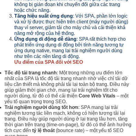
không bị gián đoạn khi chuyển đổi giữa các trang
hoặc chức năng.
Tăng hiệu suất ứng dụng
: Với SPA, phần lớn logic
và xử lý được thực hiện trên client (máy người dùng)
thay vì server, giảm tải cho máy chủ và cải thiện khả
năng mở rộng của hệ thống.
Ứng dụng di động dễ dàng
: SPA rất thích hợp cho
phát triển ứng dụng di động bởi tính năng tương tự
ứng dụng native, mang lại trải nghiệm người dùng
như trên các nền tảng di động.
Ưu điểm của SPA đối với SEO
Tốc độ tải trang nhanh
: Một trong những ưu điểm lớn
nhất của SPA là tốc độ tải trang nhanh nhờ việc chỉ tải dữ
liệu cần thiết mà không phải tải lại toàn bộ trang. Điều này
giúp giảm thời gian chờ, mang lại trải nghiệm tốt cho
người dùng, từ đó có thể cải thiện
Core Web Vitals
– một
yếu tố quan trọng trong SEO.
Trải nghiệm người dùng tốt hơn
: SPA mang lại trải
nghiệm tương tác liền mạch, không có hiện tượng tải lại
trang. Điều này giúp người dùng ở lại trang lâu hơn, tăng
thời gian trên trang (time-on-page), từ đó có thể ảnh hưởng
tích cực đến
tỷ lệ thoát
(bounce rate) – một yếu tố SEO