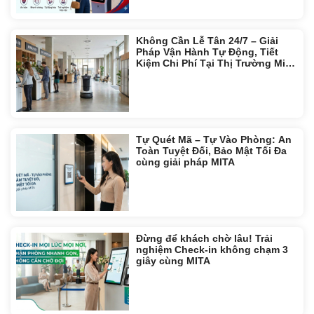
Không Cần Lễ Tân 24/7 – Giải
Pháp Vận Hành Tự Động, Tiết
Kiệm Chi Phí Tại Thị Trường Miền
Tây
Tự Quét Mã – Tự Vào Phòng: An
Toàn Tuyệt Đối, Bảo Mật Tối Đa
cùng giải pháp MITA
Đừng để khách chờ lâu! Trải
nghiệm Check-in không chạm 3
giây cùng MITA