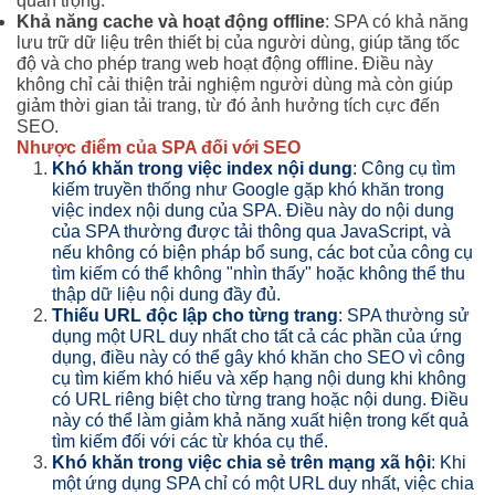
quan trọng.
Khả năng cache và hoạt động offline
: SPA có khả năng
lưu trữ dữ liệu trên thiết bị của người dùng, giúp tăng tốc
độ và cho phép trang web hoạt động offline. Điều này
không chỉ cải thiện trải nghiệm người dùng mà còn giúp
giảm thời gian tải trang, từ đó ảnh hưởng tích cực đến
SEO.
Nhược điểm của SPA đối với SEO
Khó khăn trong việc index nội dung
: Công cụ tìm
kiếm truyền thống như Google gặp khó khăn trong
việc index nội dung của SPA. Điều này do nội dung
của SPA thường được tải thông qua JavaScript, và
nếu không có biện pháp bổ sung, các bot của công cụ
tìm kiếm có thể không "nhìn thấy" hoặc không thể thu
thập dữ liệu nội dung đầy đủ.
Thiếu URL độc lập cho từng trang
: SPA thường sử
dụng một URL duy nhất cho tất cả các phần của ứng
dụng, điều này có thể gây khó khăn cho SEO vì công
cụ tìm kiếm khó hiểu và xếp hạng nội dung khi không
có URL riêng biệt cho từng trang hoặc nội dung. Điều
này có thể làm giảm khả năng xuất hiện trong kết quả
tìm kiếm đối với các từ khóa cụ thể.
Khó khăn trong việc chia sẻ trên mạng xã hội
: Khi
một ứng dụng SPA chỉ có một URL duy nhất, việc chia