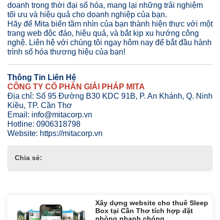
doanh trong thời đại số hóa, mang lại những trải nghiệm
tối ưu và hiệu quả cho doanh nghiệp của bạn.
Hãy để Mita biến tầm nhìn của bạn thành hiện thực với một
trang web độc đáo, hiệu quả, và bắt kịp xu hướng công
nghệ. Liên hệ với chúng tôi ngay hôm nay để bắt đầu hành
trình số hóa thương hiệu của bạn!
Thông Tin Liên Hệ
CÔNG TY CỔ PHẦN GIẢI PHÁP MITA
Địa chỉ: Số 95 Đường B30 KDC 91B, P. An Khánh, Q. Ninh
Kiều, TP. Cần Thơ
Email: info@mitacorp.vn
Hotline: 0906318798
Website: https://mitacorp.vn
Chia sẻ:
Tin liên quan:
Xây dựng website cho thuê Sleep
Box tại Cần Thơ tích hợp đặt
phòng nhanh chóng