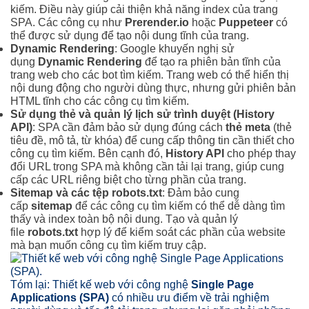
kiếm. Điều này giúp cải thiện khả năng index của trang
SPA. Các công cụ như
Prerender.io
hoặc
Puppeteer
có
thể được sử dụng để tạo nội dung tĩnh của trang.
Dynamic Rendering
: Google khuyến nghị sử
dụng
Dynamic Rendering
để tạo ra phiên bản tĩnh của
trang web cho các bot tìm kiếm. Trang web có thể hiển thị
nội dung động cho người dùng thực, nhưng gửi phiên bản
HTML tĩnh cho các công cụ tìm kiếm.
Sử dụng thẻ và quản lý lịch sử trình duyệt (History
API)
: SPA cần đảm bảo sử dụng đúng cách
thẻ meta
(thẻ
tiêu đề, mô tả, từ khóa) để cung cấp thông tin cần thiết cho
công cụ tìm kiếm. Bên cạnh đó,
History API
cho phép thay
đổi URL trong SPA mà không cần tải lại trang, giúp cung
cấp các URL riêng biệt cho từng phần của trang.
Sitemap và các tệp robots.txt
: Đảm bảo cung
cấp
sitemap
để các công cụ tìm kiếm có thể dễ dàng tìm
thấy và index toàn bộ nội dung. Tạo và quản lý
file
robots.txt
hợp lý để kiểm soát các phần của website
mà bạn muốn công cụ tìm kiếm truy cập.
Tóm lại: Thiết kế web với công nghệ
Single Page
Applications (SPA)
có nhiều ưu điểm về trải nghiệm