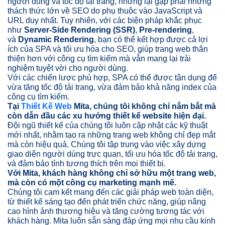
người dùng và tốc độ tải trang, nhưng lại gặp phải những
thách thức lớn về SEO do phụ thuộc vào JavaScript và
URL duy nhất. Tuy nhiên, với các biện pháp khắc phục
như
Server-Side Rendering (SSR)
,
Pre-rendering
,
và
Dynamic Rendering
, bạn có thể kết hợp được cả lợi
ích của SPA và tối ưu hóa cho SEO, giúp trang web thân
thiện hơn với công cụ tìm kiếm mà vẫn mang lại trải
nghiệm tuyệt vời cho người dùng.
Với các chiến lược phù hợp, SPA có thể được tận dụng để
vừa tăng tốc độ tải trang, vừa đảm bảo khả năng index của
công cụ tìm kiếm.
Tại
Thiết Kế Web
Mita, chúng tôi không chỉ nắm bắt mà
còn dẫn đầu các xu hướng thiết kế website hiện đại.
Đội ngũ thiết kế của chúng tôi luôn cập nhật các kỹ thuật
mới nhất, nhằm tạo ra những trang web không chỉ đẹp mắt
mà còn hiệu quả. Chúng tôi tập trung vào việc xây dựng
giao diện người dùng trực quan, tối ưu hóa tốc độ tải trang,
và đảm bảo tính tương thích trên mọi thiết bị.
Với Mita, khách hàng không chỉ sở hữu một trang web,
mà còn có một công cụ marketing mạnh mẽ.
Chúng tôi cam kết mang đến các giải pháp web toàn diện,
từ thiết kế sáng tạo đến phát triển chức năng, giúp nâng
cao hình ảnh thương hiệu và tăng cường tương tác với
khách hàng. Mita luôn sẵn sàng đáp ứng mọi nhu cầu kinh