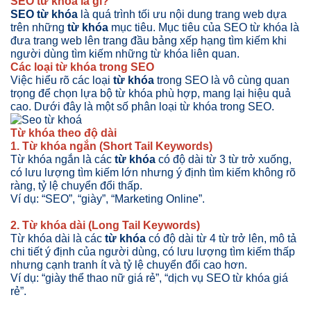
SEO từ khóa là gì?
SEO từ khóa
là quá trình tối ưu nội dung trang web dựa
trên những
từ khóa
mục tiêu. Mục tiêu của SEO từ khóa là
đưa trang web lên trang đầu bảng xếp hạng tìm kiếm khi
người dùng tìm kiếm những từ khóa liên quan.
Các loại từ khóa trong SEO
Việc hiểu rõ các loại
từ khóa
trong SEO là vô cùng quan
trọng để chọn lựa bộ từ khóa phù hợp, mang lại hiệu quả
cao. Dưới đây là một số phân loại từ khóa trong SEO.
Từ khóa theo độ dài
1. Từ khóa ngắn (Short Tail Keywords)
Từ khóa ngắn là các
từ khóa
có độ dài từ 3 từ trở xuống,
có lưu lượng tìm kiếm lớn nhưng ý định tìm kiếm không rõ
ràng, tỷ lệ chuyển đổi thấp.
Ví dụ: “SEO”, “giày”, “Marketing Online”.
2. Từ khóa dài (Long Tail Keywords)
Từ khóa dài là các
từ khóa
có độ dài từ 4 từ trở lên, mô tả
chi tiết ý định của người dùng, có lưu lượng tìm kiếm thấp
nhưng cạnh tranh ít và tỷ lệ chuyển đổi cao hơn.
Ví dụ: “giày thể thao nữ giá rẻ”, “dịch vụ SEO từ khóa giá
rẻ”.