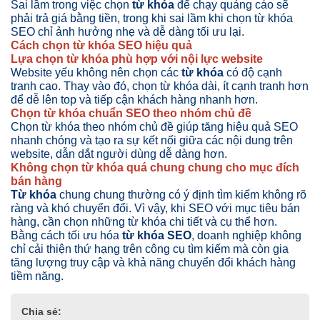
Sai lầm trong việc chọn
từ khóa
để chạy quảng cáo sẽ
phải trả giá bằng tiền, trong khi sai lầm khi chọn từ khóa
SEO chỉ ảnh hưởng nhẹ và dễ dàng tối ưu lại.
Cách chọn từ khóa SEO hiệu quả
Lựa chọn từ khóa phù hợp với nội lực website
Website yếu không nên chọn các
từ khóa
có độ cạnh
tranh cao. Thay vào đó, chọn từ khóa dài, ít cạnh tranh hơn
để dễ lên top và tiếp cận khách hàng nhanh hơn.
Chọn từ khóa chuẩn SEO theo nhóm chủ đề
Chọn từ khóa theo nhóm chủ đề giúp tăng hiệu quả SEO
nhanh chóng và tạo ra sự kết nối giữa các nội dung trên
website, dẫn dắt người dùng dễ dàng hơn.
Không chọn từ khóa quá chung chung cho mục đích
bán hàng
Từ khóa
chung chung thường có ý định tìm kiếm không rõ
ràng và khó chuyển đổi. Vì vậy, khi SEO với mục tiêu bán
hàng, cần chọn những từ khóa chi tiết và cụ thể hơn.
Bằng cách tối ưu hóa
từ khóa SEO
, doanh nghiệp không
chỉ cải thiện thứ hạng trên công cụ tìm kiếm mà còn gia
tăng lượng truy cập và khả năng chuyển đổi khách hàng
tiềm năng.
Chia sẻ: