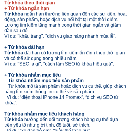
Từ khóa theo thời gian
+ Từ khóa ngắn hạn
Từ khóa
ngắn hạn thường liên quan đến các sự kiện, hoạt
động, sản phẩm, hoặc dịch vụ nổi bật tại một thời điểm.
Lượng tìm kiếm tăng mạnh trong thời gian ngắn và giảm
dần sau đó.
Ví dụ: "khẩu trang", "dịch vụ giao hàng nhanh mùa lễ".
+ Từ khóa dài hạn
Từ khóa
dài hạn có lượng tìm kiếm ổn định theo thời gian
và có thể sử dụng trong nhiều năm.
Ví dụ: "SEO là gì", "cách làm SEO từ khóa hiệu quả".
+ Từ khóa nhắm mục tiêu
Từ khóa nhắm mục tiêu sản phẩm
Từ khóa mô tả sản phẩm hoặc dịch vụ cụ thể, giúp khách
hàng tìm kiếm thông tin cụ thể về sản phẩm.
Ví dụ: “điện thoại iPhone 14 Promax”, “dịch vụ SEO từ
khóa”.
Từ khóa nhắm mục tiêu khách hàng
Từ khóa
hướng đến đối tượng khách hàng cụ thể dựa
trên yếu tố như giới tính, độ tuổi, sở thích.
Ví dụ: “xe đạp trẻ em”, “giày thể thao nữ”.