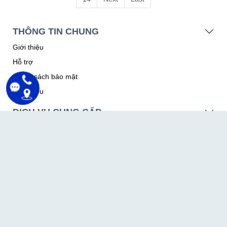
Page 1 / 14
1
2
3
4
5
6
7
...
13
14
Next
Last
THÔNG TIN CHUNG
Giới thiệu
Hỗ trợ
Chính sách bảo mật
Giới thiệu
DỊCH VỤ CUNG CẤP
Dịch vụ hosting
Dịch vụ email server
Dịch vụ tên miền
Dịch vụ thiết kế website
THÔNG TIN CẦN BIẾT