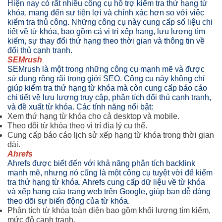
Hiện nay có rất nhiều công cụ hỗ trợ kiểm tra thứ hạng từ
khóa, mang đến sự tiện lợi và chính xác hơn so với việc
kiểm tra thủ công. Những công cụ này cung cấp số liệu chi
tiết về từ khóa, bao gồm cả vị trí xếp hạng, lưu lượng tìm
kiếm, sự thay đổi thứ hạng theo thời gian và thông tin về
đối thủ cạnh tranh.
SEMrush
SEMrush là một trong những công cụ mạnh mẽ và được
sử dụng rộng rãi trong giới SEO. Công cụ này không chỉ
giúp kiểm tra thứ hạng từ khóa mà còn cung cấp báo cáo
chi tiết về lưu lượng truy cập, phân tích đối thủ cạnh tranh,
và đề xuất từ khóa. Các tính năng nổi bật:
Xem thứ hạng từ khóa cho cả desktop và mobile.
Theo dõi từ khóa theo vị trí địa lý cụ thể.
Cung cấp báo cáo lịch sử xếp hạng từ khóa trong thời gian
dài.
Ahrefs
Ahrefs được biết đến với khả năng phân tích backlink
mạnh mẽ, nhưng nó cũng là một công cụ tuyệt vời để kiểm
tra thứ hạng từ khóa. Ahrefs cung cấp dữ liệu về từ khóa
và xếp hạng của trang web trên Google, giúp bạn dễ dàng
theo dõi sự biến động của từ khóa.
Phân tích từ khóa toàn diện bao gồm khối lượng tìm kiếm,
mức độ cạnh tranh.