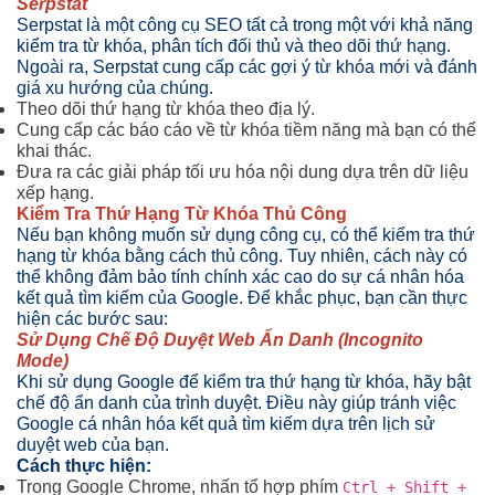
Serpstat
Serpstat là một công cụ SEO tất cả trong một với khả năng
kiểm tra từ khóa, phân tích đối thủ và theo dõi thứ hạng.
Ngoài ra, Serpstat cung cấp các gợi ý từ khóa mới và đánh
giá xu hướng của chúng.
Theo dõi thứ hạng từ khóa theo địa lý.
Cung cấp các báo cáo về từ khóa tiềm năng mà bạn có thể
khai thác.
Đưa ra các giải pháp tối ưu hóa nội dung dựa trên dữ liệu
xếp hạng.
Kiểm Tra Thứ Hạng Từ Khóa Thủ Công
Nếu bạn không muốn sử dụng công cụ, có thể kiểm tra thứ
hạng từ khóa bằng cách thủ công. Tuy nhiên, cách này có
thể không đảm bảo tính chính xác cao do sự cá nhân hóa
kết quả tìm kiếm của Google. Để khắc phục, bạn cần thực
hiện các bước sau:
Sử Dụng Chế Độ Duyệt Web Ẩn Danh (Incognito
Mode)
Khi sử dụng Google để kiểm tra thứ hạng từ khóa, hãy bật
chế độ ẩn danh của trình duyệt. Điều này giúp tránh việc
Google cá nhân hóa kết quả tìm kiếm dựa trên lịch sử
duyệt web của bạn.
Cách thực hiện:
Trong Google Chrome, nhấn tổ hợp phím
Ctrl + Shift +