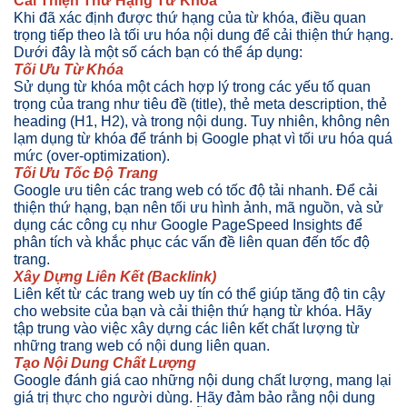
Cải Thiện Thứ Hạng Từ Khóa
Khi đã xác định được thứ hạng của từ khóa, điều quan
trọng tiếp theo là tối ưu hóa nội dung để cải thiện thứ hạng.
Dưới đây là một số cách bạn có thể áp dụng:
Tối Ưu Từ Khóa
Sử dụng từ khóa một cách hợp lý trong các yếu tố quan
trọng của trang như tiêu đề (title), thẻ meta description, thẻ
heading (H1, H2), và trong nội dung. Tuy nhiên, không nên
lạm dụng từ khóa để tránh bị Google phạt vì tối ưu hóa quá
mức (over-optimization).
Tối Ưu Tốc Độ Trang
Google ưu tiên các trang web có tốc độ tải nhanh. Để cải
thiện thứ hạng, bạn nên tối ưu hình ảnh, mã nguồn, và sử
dụng các công cụ như Google PageSpeed Insights để
phân tích và khắc phục các vấn đề liên quan đến tốc độ
trang.
Xây Dựng Liên Kết (Backlink)
Liên kết từ các trang web uy tín có thể giúp tăng độ tin cậy
cho website của bạn và cải thiện thứ hạng từ khóa. Hãy
tập trung vào việc xây dựng các liên kết chất lượng từ
những trang web có nội dung liên quan.
Tạo Nội Dung Chất Lượng
Google đánh giá cao những nội dung chất lượng, mang lại
giá trị thực cho người dùng. Hãy đảm bảo rằng nội dung