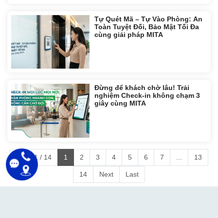
Tự Quét Mã – Tự Vào Phòng: An
Toàn Tuyệt Đối, Bảo Mật Tối Đa
cùng giải pháp MITA
Đừng để khách chờ lâu! Trải
nghiệm Check-in không chạm 3
giây cùng MITA
Page 1 / 14
1
2
3
4
5
6
7
...
13
14
Next
Last
THÔNG TIN CHUNG