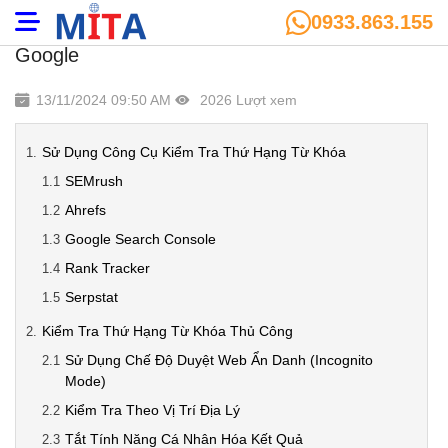
0933.863.155
Kiểm Tra Thứ Hạng Từ Khóa Chính Xác Trên
Google
13/11/2024 09:50 AM
2026 Lượt xem
Sử Dụng Công Cụ Kiểm Tra Thứ Hạng Từ Khóa
SEMrush
Ahrefs
Google Search Console
Rank Tracker
Serpstat
Kiểm Tra Thứ Hạng Từ Khóa Thủ Công
Sử Dụng Chế Độ Duyệt Web Ẩn Danh (Incognito
Mode)
Kiểm Tra Theo Vị Trí Địa Lý
Tắt Tính Năng Cá Nhân Hóa Kết Quả