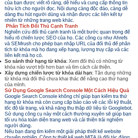
của bạn được viết rõ ràng, dễ hiểu và cung cấp thông tin
hữu ích cho người đọc. Nội dung càng độc đáo, càng dễ
dàng thu hút người dùng và nhận được các liên kết tự
nhiên từ những trang web khác.
Phân Tích Đối Thủ Cạnh Tranh
Nghiên cứu đối thủ cạnh tranh là một bước quan trọng để
hiểu rõ chiến lược SEO của họ. Các công cụ như Ahrefs
và SEMrush cho phép bạn nhập URL của đối thủ để phân
tích từ khóa mà họ đang xếp hạng, lượng truy cập và các
liên kết mà họ có.
So sánh thứ hạng từ khóa
: Xem đối thủ có những từ
khóa nào vượt trội hơn bạn và tìm cách cải thiện.
Xây dựng chiến lược từ khóa dài hạn
: Tận dụng những
từ khóa mà đối thủ chưa khai thác để nâng cao thứ hạng
của mình.
Sử Dụng Google Search Console Một Cách Hiệu Quả
Google Search Console không chỉ giúp bạn kiểm tra thứ
hạng từ khóa mà còn cung cấp báo cáo về các lỗi kỹ thuật,
tốc độ tải trang, và khả năng thu thập dữ liệu từ Googlebot.
Sử dụng công cụ này một cách thường xuyên sẽ giúp bạn
tối ưu hóa toàn diện trang web và cải thiện trải nghiệm
người dùng.
Nếu bạn đang tìm kiếm một giải pháp thiết kế website
chuyên nghiệp, Công ty thiết kế web MITA là đối tác đáng