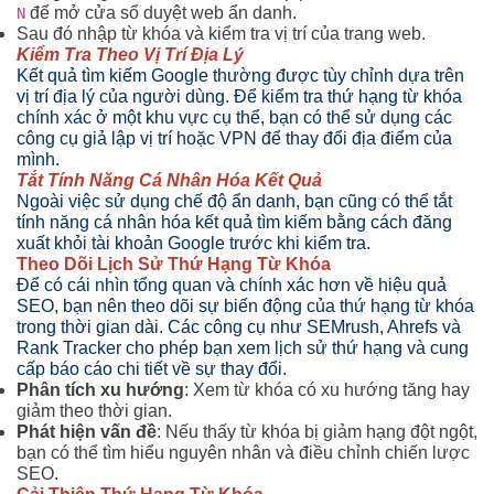
để mở cửa sổ duyệt web ẩn danh.
N
Sau đó nhập từ khóa và kiểm tra vị trí của trang web.
Kiểm Tra Theo Vị Trí Địa Lý
Kết quả tìm kiếm Google thường được tùy chỉnh dựa trên
vị trí địa lý của người dùng. Để kiểm tra thứ hạng từ khóa
chính xác ở một khu vực cụ thể, bạn có thể sử dụng các
công cụ giả lập vị trí hoặc VPN để thay đổi địa điểm của
mình.
Tắt Tính Năng Cá Nhân Hóa Kết Quả
Ngoài việc sử dụng chế độ ẩn danh, bạn cũng có thể tắt
tính năng cá nhân hóa kết quả tìm kiếm bằng cách đăng
xuất khỏi tài khoản Google trước khi kiểm tra.
Theo Dõi Lịch Sử Thứ Hạng Từ Khóa
Để có cái nhìn tổng quan và chính xác hơn về hiệu quả
SEO, bạn nên theo dõi sự biến động của thứ hạng từ khóa
trong thời gian dài. Các công cụ như SEMrush, Ahrefs và
Rank Tracker cho phép bạn xem lịch sử thứ hạng và cung
cấp báo cáo chi tiết về sự thay đổi.
Phân tích xu hướng
: Xem từ khóa có xu hướng tăng hay
giảm theo thời gian.
Phát hiện vấn đề
: Nếu thấy từ khóa bị giảm hạng đột ngột,
bạn có thể tìm hiểu nguyên nhân và điều chỉnh chiến lược
SEO.