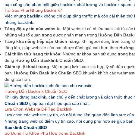
bạn cũng cần phân biệt giữa backlink chất lượng và backlink spam, 
Tại Sao Phải Nhúng Backlink?
Việc nhúng backlink không chỉ giúp tăng traffic mà còn cải thiện thứ
nhúng backlink:
Tăng độ uy tín của website
: Một website có nhiều backlink từ các
những yếu tố quan trọng được nhấn mạnh trong
Hướng Dẫn Backl
Tăng khả năng tiếp cận khách hàng
: Khi người dùng trên trang 
tăng lên, giúp website của bạn được đánh giá cao hơn theo
Hướng 
Cải thiện thứ hạng từ khóa
: Những từ khóa bạn sử dụng trong bac
dụng
Hướng Dẫn Backlink Chuẩn SEO
.
Giảm tỷ lệ thoát trang
: Một mạng lưới backlink hợp lý sẽ dẫn ngư
bạn.
Hướng Dẫn Backlink Chuẩn SEO
khuyến khích các webmaste
dùng lâu hơn.
Hướng Dẫn Backlink Chuẩn SEO
Khi xây dựng backlink, cần chú ý đến chất lượng và cách thức thực
Chuẩn SEO
giúp bạn đạt hiệu quả cao nhất:
Lựa Chọn Website Để Tạo Backlink
Lựa chọn các website uy tín, có nội dung liên quan đến lĩnh vực của 
Những trang web có điểm uy tín cao, nội dung phù hợp sẽ giúp bạn
Backlink Chuẩn SEO
.
Sử Dụng Từ Khóa Phù Hợp trong Backlink