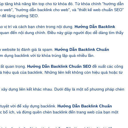
giúp tăng khả năng lên top cho từ khóa đó. Từ khóa chính "hướng dẫn
o web", "hướng dẫn backlink cho web", và "thiết kế web chuẩn SEO"
O
để tăng cường SEO.
 vị trí và cách bạn chèn trong nội dung.
Hướng Dẫn Backlink
n quan đến nội dung chính. Điều này giúp người đọc dễ dàng tìm thấy
n website bị đánh giá là spam.
Hướng Dẫn Backlink Chuẩn
 dụng backlink với từ khóa trùng lặp quá nhiều lần.
 rất quan trọng.
Hướng Dẫn Backlink Chuẩn SEO
đề xuất các công
á hiệu quả của backlink. Những liên kết không còn hiệu quả hoặc từ
xây dựng liên kết khác nhau. Dưới đây là một số phương pháp chèn
 tuyệt vời để xây dựng backlink.
Hướng Dẫn Backlink Chuẩn
c bổ ích, và đừng quên chèn backlink đến trang web của bạn một