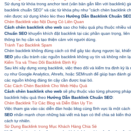
Sử dụng từ khóa trong anchor text (văn bản gắn liền với backlink) 
backlink chuẩn SEO" và các từ khóa phụ như "cách chèn backlink ch
nên được sử dụng khéo léo theo
Hướng Dẫn Backlink Chuẩn SE
Chèn Backlink vào Nội Dung Có Liên Quan
Cách chèn backlink cho web
sao cho hiệu quả phụ thuộc nhiều vào
Chuẩn SEO
khuyến khích đặt backlink tại các phần quan trọng, liê
thông tin họ cần và tạo thiện cảm với người dùng.
Tránh Tạo Backlink Spam
Chèn backlink không đúng cách có thể gây tác dụng ngược lại, khiế
SEO
yêu cầu tránh các nguồn backlink không uy tín và không nên lạm
Kiểm Tra và Theo Dõi Backlink Định Kỳ
Sau khi xây dựng xong backlink, việc theo dõi và kiểm tra định kỳ là
cụ như Google Analytics, Ahrefs, hoặc SEMrush để giúp bạn đánh gi
các nguồn không đáng tin cậy cần được loại bỏ.
Các Cách Chèn Backlink Cho Web Hiệu Quả
Cách chèn backlink cho web
sẽ phụ thuộc vào từng phương pháp 
backlink hiệu quả theo
Hướng Dẫn Backlink Chuẩn SEO
:
Chèn Backlink Từ Các Blog và Diễn Đàn Uy Tín
Việc tham gia vào các diễn đàn hoặc blog cùng lĩnh vực là một cách
SEO
nhấn mạnh chọn những bài viết mà bạn có thể chia sẻ kiến thứ
cách tự nhiên.
Sử Dụng Backlink trong Mục Khách Hàng Chia Sẻ