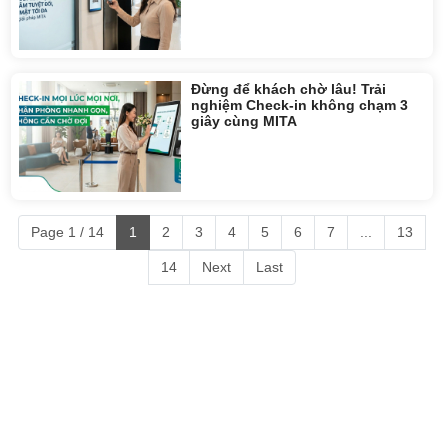
Đừng để khách chờ lâu! Trải
nghiệm Check-in không chạm 3
giây cùng MITA
Page 1 / 14
1
2
3
4
5
6
7
...
13
14
Next
Last