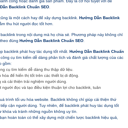
ành công hoặc đánh giá sản phẩm. Đây là cơ hội tuyệt vời để
Dẫn Backlink Chuẩn SEO
.
 cũng là một cách hay để xây dựng backlink.
Hướng Dẫn Backlink
m thu hút người đọc tốt hơn.
g backlink trong nội dung mà họ chia sẻ. Phương pháp này không chỉ
, theo đúng
Hướng Dẫn Backlink Chuẩn SEO
.
úp backlink phát huy tác dụng tốt nhất.
Hướng Dẫn Backlink Chuẩn
công cụ tìm kiếm dễ dàng phân tích và đánh giá chất lượng của các
ao gồm:
ông cụ tìm kiếm dễ dàng thu thập dữ liệu.
óa để hiển thị tốt trên các thiết bị di động.
g và cải thiện trải nghiệm người dùng.
t người đọc và tạo điều kiện thuận lợi cho backlink, tuân
uá trình tối ưu hóa website. Backlink không chỉ giúp cải thiện thứ
tiếp cận người dùng. Tuy nhiên, để backlink phát huy tác dụng tốt
ừ khóa và tránh những nguồn không uy tín.
, bạn hoàn toàn có thể xây dựng một chiến lược backlink hiệu quả,