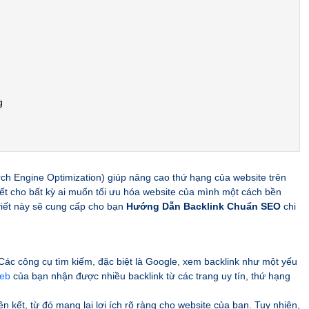
g
rch Engine Optimization) giúp nâng cao thứ hạng của website trên
iết cho bất kỳ ai muốn tối ưu hóa website của mình một cách bền
 viết này sẽ cung cấp cho bạn
Hướng Dẫn Backlink Chuẩn SEO
chi
. Các công cụ tìm kiếm, đặc biệt là Google, xem backlink như một yếu
web
của bạn nhận được nhiều backlink từ các trang uy tín, thứ hạng
n kết, từ đó mang lại lợi ích rõ ràng cho website của bạn. Tuy nhiên,