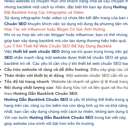
Nhiều website có chuyên mục cho khách hàng chia sẻ câu chuyện th
nhúng backlink một cách tự nhiên, đặc biệt khi bạn áp dụng
Hướng 
Đặt Backlink trong Các Infographic và Video
Sử dụng infographic hoặc video có chứa liên kết đến trang của bạn
Chuẩn SEO
khuyến khích việc sử dụng nội dung đa phương tiện nhằ
Hợp Tác với Influencer hoặc Bloger Có Sức Ảnh Hưởng
Khi có sự hợp tác với các blogger hoặc influencer, bạn có thể nhún
giúp bạn xây dựng backlink mà còn tạo dựng thương hiệu hiệu quả
Lưu Ý Khi Thiết Kế Web Chuẩn SEO Để Xây Dựng Backlink
Việc
thiết kế web chuẩn SEO
đóng vai trò quan trọng trong việc gi
SEO
nhấn mạnh rằng một website được thiết kế chuẩn SEO sẽ giúp 
backlink trỏ về. Các yếu tố cần chú ý khi thiết kế web chuẩn SEO b
Cấu trúc website rõ ràng và dễ điều hướng
: Điều này giúp các c
Thân thiện với thiết bị di động
: Một website chuẩn SEO cần tối ưu h
Tốc độ tải trang nhanh
: Website tải nhanh sẽ giảm tỷ lệ thoát tran
Nội dung chất lượng cao
: Nội dung hữu ích và liên quan sẽ thu hú
theo
Hướng Dẫn Backlink Chuẩn SEO
.
Hướng Dẫn Backlink Chuẩn SEO
là yếu tố không thể thiếu trong q
hạng trên các công cụ tìm kiếm mà còn tăng tính uy tín và khả năng 
nhất, bạn cần xây dựng chúng một cách tự nhiên, không lạm dụng t
Với các bước
Hướng Dẫn Backlink Chuẩn SEO
trong bài viết này
giúp website của mình nổi bật hơn trên thị trường.