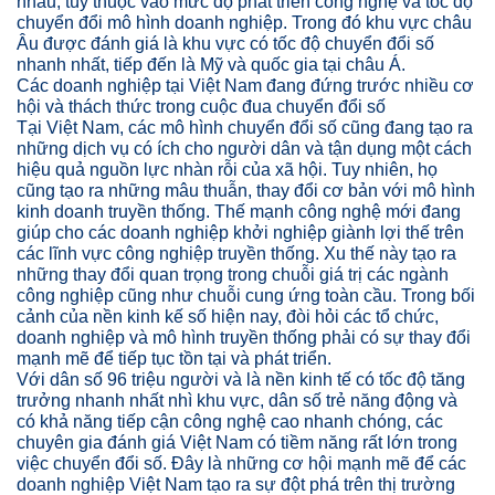
nhau, tùy thuộc vào mức độ phát triển công nghệ và tốc độ
chuyển đổi mô hình doanh nghiệp. Trong đó khu vực châu
Âu được đánh giá là khu vực có tốc độ chuyển đổi số
nhanh nhất, tiếp đến là Mỹ và quốc gia tại châu Á.
Các doanh nghiệp tại Việt Nam đang đứng trước nhiều cơ
hội và thách thức trong cuộc đua chuyển đổi số
Tại Việt Nam, các mô hình chuyển đổi số cũng đang tạo ra
những dịch vụ có ích cho người dân và tận dụng một cách
hiệu quả nguồn lực nhàn rỗi của xã hội. Tuy nhiên, họ
cũng tạo ra những mâu thuẫn, thay đổi cơ bản với mô hình
kinh doanh truyền thống. Thế mạnh công nghệ mới đang
giúp cho các doanh nghiệp khởi nghiệp giành lợi thế trên
các lĩnh vực công nghiệp truyền thống. Xu thế này tạo ra
những thay đổi quan trọng trong chuỗi giá trị các ngành
công nghiệp cũng như chuỗi cung ứng toàn cầu. Trong bối
cảnh của nền kinh kế số hiện nay, đòi hỏi các tổ chức,
doanh nghiệp và mô hình truyền thống phải có sự thay đổi
mạnh mẽ để tiếp tục tồn tại và phát triển.
Với dân số 96 triệu người và là nền kinh tế có tốc độ tăng
trưởng nhanh nhất nhì khu vực, dân số trẻ năng động và
có khả năng tiếp cận công nghệ cao nhanh chóng, các
chuyên gia đánh giá Việt Nam có tiềm năng rất lớn trong
việc chuyển đổi số. Đây là những cơ hội mạnh mẽ để các
doanh nghiệp Việt Nam tạo ra sự đột phá trên thị trường