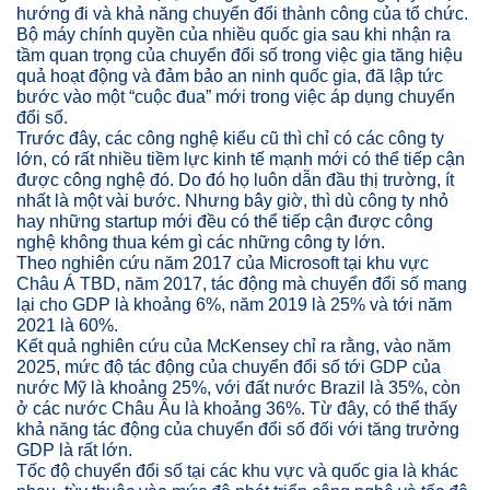
hướng đi và khả năng chuyển đổi thành công của tổ chức.
Bộ máy chính quyền của nhiều quốc gia sau khi nhận ra
tầm quan trọng của chuyển đổi số trong việc gia tăng hiệu
quả hoạt động và đảm bảo an ninh quốc gia, đã lập tức
bước vào một “cuộc đua” mới trong việc áp dụng chuyển
đổi số.
Trước đây, các công nghệ kiểu cũ thì chỉ có các công ty
lớn, có rất nhiều tiềm lực kinh tế mạnh mới có thể tiếp cận
được công nghệ đó. Do đó họ luôn dẫn đầu thị trường, ít
nhất là một vài bước. Nhưng bây giờ, thì dù công ty nhỏ
hay những startup mới đều có thể tiếp cận được công
nghệ không thua kém gì các những công ty lớn.
Theo nghiên cứu năm 2017 của Microsoft tại khu vực
Châu Á TBD, năm 2017, tác động mà chuyển đổi số mang
lại cho GDP là khoảng 6%, năm 2019 là 25% và tới năm
2021 là 60%.
Kết quả nghiên cứu của McKensey chỉ ra rằng, vào năm
2025, mức độ tác động của chuyển đổi số tới GDP của
nước Mỹ là khoảng 25%, với đất nước Brazil là 35%, còn
ở các nước Châu Âu là khoảng 36%. Từ đây, có thể thấy
khả năng tác động của chuyển đổi số đối với tăng trưởng
GDP là rất lớn.
Tốc độ chuyển đổi số tại các khu vực và quốc gia là khác