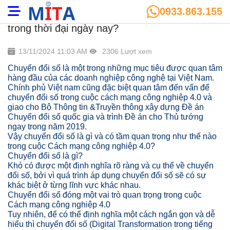
0933.863.155
Chuyển đổi số là gì và quan trọng như thế nào
trong thời đại ngày nay?
13/11/2024 11:03 AM
2306 Lượt xem
Chuyển đổi số là một trong những mục tiêu được quan tâm
hàng đầu của các doanh nghiệp công nghệ tại Việt Nam.
Chính phủ Việt nam cũng đặc biệt quan tâm đến vấn để
chuyển đổi số trong cuộc cách mạng công nghiệp 4.0 và
giao cho Bộ Thông tin &Truyền thông xây dựng Đề án
Chuyển đổi số quốc gia và trình Đề án cho Thủ tướng
ngay trong năm 2019.
Vậy chuyển đổi số là gì và có tầm quan trọng như thế nào
trong cuộc Cách mạng công nghiệp 4.0?
Chuyển đổi số là gì?
Khó có được một định nghĩa rõ ràng và cụ thể về chuyển
đổi số, bởi vì quá trình áp dụng chuyển đổi số sẽ có sự
khác biệt ở từng lĩnh vực khác nhau.
Chuyển đổi số đóng một vai trò quan trọng trong cuộc
Cách mạng công nghiệp 4.0
Tuy nhiên, để có thể định nghĩa một cách ngắn gọn và dễ
hiểu thì chuyển đổi số (Digital Transformation trong tiếng