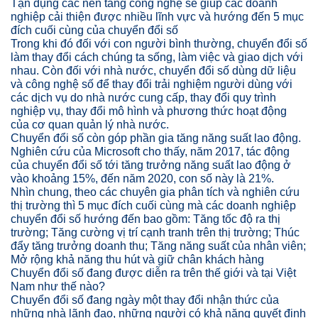
Tận dụng các nền tảng công nghệ sẽ giúp các doanh
nghiệp cải thiện được nhiều lĩnh vực và hướng đến 5 mục
đích cuối cùng của chuyển đổi số
Trong khi đó đối với con người bình thường, chuyển đổi số
làm thay đổi cách chúng ta sống, làm việc và giao dịch với
nhau. Còn đối với nhà nước, chuyển đổi số dùng dữ liệu
và công nghệ số để thay đổi trải nghiệm người dùng với
các dịch vụ do nhà nước cung cấp, thay đổi quy trình
nghiệp vụ, thay đổi mô hình và phương thức hoạt động
của cơ quan quản lý nhà nước.
Chuyển đổi số còn góp phần gia tăng năng suất lao động.
Nghiên cứu của Microsoft cho thấy, năm 2017, tác động
của chuyển đổi số tới tăng trưởng năng suất lao động ở
vào khoảng 15%, đến năm 2020, con số này là 21%.
Nhìn chung, theo các chuyên gia phân tích và nghiên cứu
thị trường thì 5 mục đích cuối cùng mà các doanh nghiệp
chuyển đổi số hướng đến bao gồm: Tăng tốc độ ra thị
trường; Tăng cường vị trí cạnh tranh trên thị trường; Thúc
đẩy tăng trưởng doanh thu; Tăng năng suất của nhân viên;
Mở rộng khả năng thu hút và giữ chân khách hàng
Chuyển đổi số đang được diễn ra trên thế giới và tại Việt
Nam như thế nào?
Chuyển đổi số đang ngày một thay đổi nhận thức của
những nhà lãnh đạo, những người có khả năng quyết định