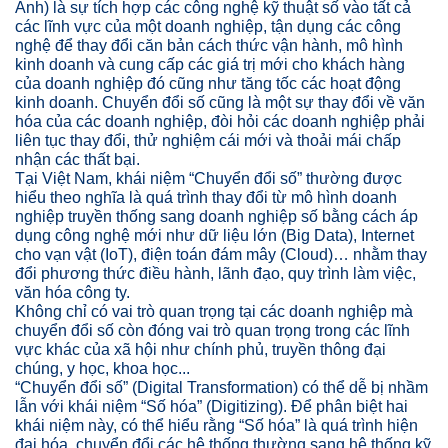
Anh) là sự tích hợp các công nghệ kỹ thuật số vào tất cả
các lĩnh vực của một doanh nghiệp, tận dụng các công
nghệ để thay đổi căn bản cách thức vận hành, mô hình
kinh doanh và cung cấp các giá trị mới cho khách hàng
của doanh nghiệp đó cũng như tăng tốc các hoạt động
kinh doanh. Chuyển đổi số cũng là một sự thay đổi về văn
hóa của các doanh nghiệp, đòi hỏi các doanh nghiệp phải
liên tục thay đổi, thử nghiệm cái mới và thoải mái chấp
nhận các thất bại.
Tại Việt Nam, khái niệm “Chuyển đổi số” thường được
hiểu theo nghĩa là quá trình thay đổi từ mô hình doanh
nghiệp truyền thống sang doanh nghiệp số bằng cách áp
dụng công nghệ mới như dữ liệu lớn (Big Data), Internet
cho vạn vật (IoT), điện toán đám mây (Cloud)… nhằm thay
đổi phương thức điều hành, lãnh đạo, quy trình làm việc,
văn hóa công ty.
Không chỉ có vai trò quan trọng tại các doanh nghiệp mà
chuyển đổi số còn đóng vai trò quan trọng trong các lĩnh
vực khác của xã hội như chính phủ, truyền thông đại
chúng, y học, khoa học...
“Chuyển đổi số” (Digital Transformation) có thể dễ bị nhầm
lẫn với khái niệm “Số hóa” (Digitizing). Để phân biệt hai
khái niệm này, có thể hiểu rằng “Số hóa” là quá trình hiện
đại hóa, chuyển đổi các hệ thống thường sang hệ thống kỹ