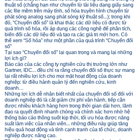
thuật số (chẳng hạn như chuyển từ tài liệu dạng giấy sang
các file mềm trên máy tính, số hóa truyền hình chuyển từ
phát sóng analog sang phát sóng kỹ thuật số...); trong khi
đó, “Chuyển đổi số” là khai thác các dữ liệu có được từ
quá trình số hóa, rồi áp dụng các công nghệ để phân tích,
biến đổi các dữ liệu đó và tạo ra các giá trị mới hơn. Có
thể xem “Số hóa” như một phần của quá trình “Chuyển đổi
số”
Tại sao “Chuyển đổi số” lại quan trọng và mang lại những
lợi ích gì?
Báo cáo của các công ty nghiên cứu thị trường lớn như
Gartner, IDC... đều chỉ ra rằng chuyển đổi số thực sự mang
lại rất nhiều lợi ích cho mọi mặt hoạt động của doanh
nghiệp: từ điều hành quản lý đến nghiên cứu, kinh
doanh…
Những lợi ích dễ nhận biết nhất của chuyển đổi số đối với
doanh nghiệp đó là cắt giảm chi phí vận hành, tiếp cận
được nhiều khách hàng hơn trong thời gian dài hơn, lãnh
đạo ra quyết định nhanh chóng và chính xác hơn nhờ hệ
thống báo cáo thông suốt kịp thời, tối ưu hóa được năng
suất làm việc của nhân viên... những điều này giúp tăng
hiệu quả hoạt động và tính cạnh tranh của tổ chức, doanh
nghiệp được nâng cao.